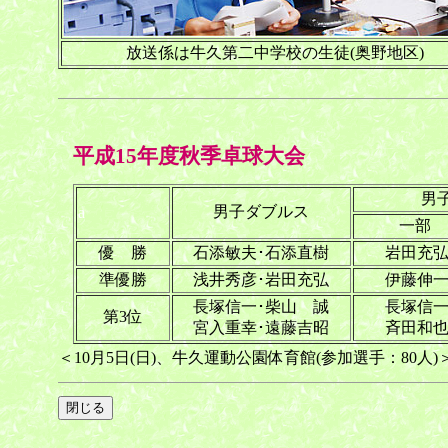
放送係は牛久第二中学校の生徒(奥野地区)
平成15年度秋季卓球大会
男
男子ダブルス
a
一部
優 勝
石添敏夫･石添直樹
岩田充
準優勝
浅井秀彦･岩田充弘
伊藤伸
長塚信一･柴山 誠
長塚信
第3位
宮入重幸･遠藤吉昭
斉田和
＜10月5日(日)、牛久運動公園体育館(参加選手：80人)