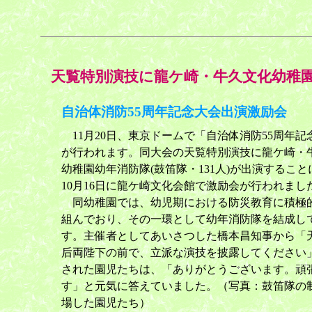
天覧特別演技に龍ケ崎・牛久文化幼稚
自治体消防55周年記念大会出演激励会
11月20日、東京ドームで「自治体消防55周年記
が行われます。同大会の天覧特別演技に龍ケ崎・
幼稚園幼年消防隊(鼓笛隊・131人)が出演すること
10月16日に龍ケ崎文化会館で激励会が行われまし
同幼稚園では、幼児期における防災教育に積極
組んでおり、その一環として幼年消防隊を結成し
す。主催者としてあいさつした橋本昌知事から「
后両陛下の前で、立派な演技を披露してください
された園児たちは、「ありがとうございます。頑
す」と元気に答えていました。（写真：鼓笛隊の
場した園児たち）