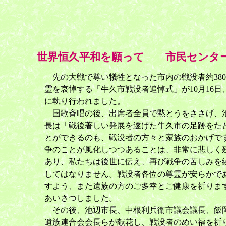
世界恒久平和を願って 市民センター
先の大戦で尊い犠牲となった市内の戦没者約38
霊を哀悼する「牛久市戦没者追悼式」が10月16日
に執り行われました。
国歌斉唱の後、出席者全員で黙とうをささげ、
長は「戦後著しい発展を遂げた牛久市の足跡をた
とができるのも、戦没者の方々と家族のおかげで
争のことが風化しつつあることは、非常に悲しく
あり、私たちは後世に伝え、再び戦争の苦しみを
してはなりません。戦没者各位の尊霊が安らかで
すよう、また遺族の方のご多幸とご健康を祈りま
あいさつしました。
その後、池辺市長、中根利兵衛市議会議長、飯
遺族連合会会長らが献花し、戦没者のめい福を祈