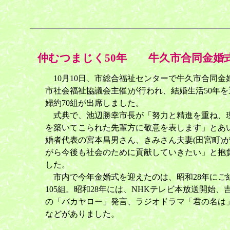
仲むつまじく50年 牛久市合同金婚
10月10日、市総合福祉センターで牛久市合同金
市社会福祉協議会主催)が行われ、結婚生活50年
婦約70組が出席しました。
式典で、池辺勝幸市長が「努力と精進を重ね、
を築いてこられた先輩方に敬意を表します」とあ
婚者代表の宮本昌男さん、きみさん夫妻(田宮町)
がら今後も社会のために貢献していきたい」と抱
した。
市内で今年金婚式を迎えたのは、昭和28年にご
105組。昭和28年には、NHKテレビ本放送開始、
の「バカヤロー」発言、ラジオドラマ「君の名は
などがありました。