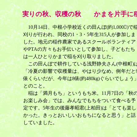
実りの秋、収穫の秋 かまを片手に
10月14日、中根小学校近くの田んぼ(約1,000)で
刈りが行われ、同校の1・3・5年生315人が参加しま
した。地元の稲作農家であるスクールボランティア
やPTAの方々もお手伝いとして参加し、子どもたち
は一人ひとりかまで稲を刈り取りました。
この田んぼで耕作している浅野静夫さん(中根町)
「冷夏の影響で収穫量は、やはり少なめ。例年だと
俵くらいだが、今年は8俵(約480kg)ぐらいでしょう
とのこと。
稲は「満月もち」というもち米。11月7日の「秋
お楽しみ会」では、みんなでもちをついて食べる予
定です。5年生の後藤孝昭君(上柏田)は「とても楽し
かった。きっとおいしいおもちになると思う」と話
していました。