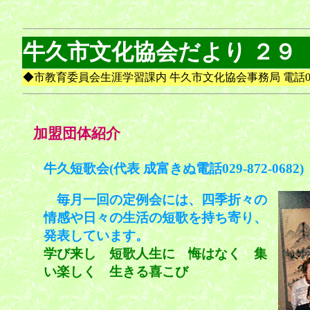
牛久市文化協会だより ２９
◆市教育委員会生涯学習課内 牛久市文化協会事務局 電話029-871-2
加盟団体紹介
牛久短歌会(代表 成富きぬ電話029-872-0682)
毎月一回の定例会には、四季折々の
情感や日々の生活の短歌を持ち寄り、
発表しています。
学び来し 短歌人生に 悔はなく 集
い楽しく 生きる喜こび