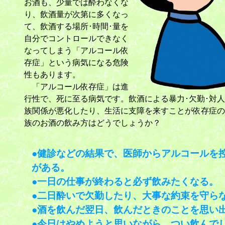
お酒も、少量では酔わなくな
り、飲酒量が次第に多くなっ
て、飲酒する場所･時間･量を
自分でコントロールできなく
なってしまう「アルコール依
存症」という病気になる危険
性もあります。
「アルコール依存症」は進
行性で、死に至る病気です。飲酒による暴力･欠勤･対
族関係が悪化したり、生活に支障を来すことが依存症の
族のお酒の飲み方はどうでしょうか？
●健診などの結果で、医師からアルコールを
がある。
●一日の仕事が終わると必ず飲みたくなる。
●二日酔いで欠勤したり、大事な約束を守ら
●酒を飲んだ翌日、飲んだときのことを思い
●今日はやめようと思いながら、つい飲んで