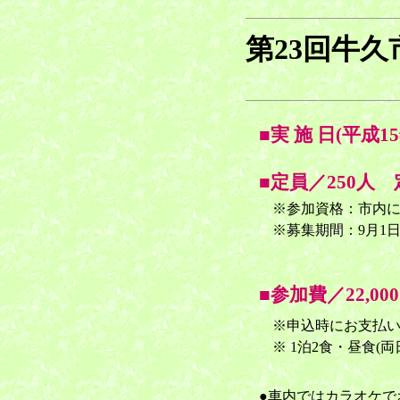
第23回牛久
■実 施 日(平成1
■定員／250人
※参加資格：市内
※募集期間：9月1日(
■参加費／22,00
※申込時にお支払
※ 1泊2食・昼食(
●車内ではカラオケで