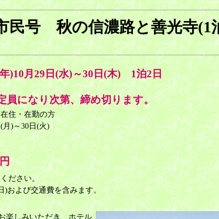
市民号 秋の信濃路と善光寺(1泊
5年)10月29日(水)～30日(木) 1泊2日
 定員になり次第、締め切ります。
に在住・在勤の方
月)～30日(火)
0円
いください。
両日)および交通費を含みます。
お楽しみいただき、ホテル