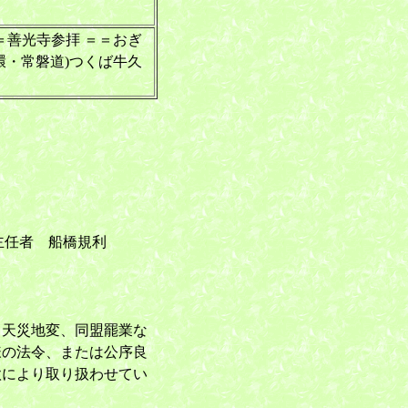
C＝＝善光寺参拝 ＝＝おぎ
外環・常磐道)つくば牛久
主任者 船橋規利
。天災地変、同盟罷業な
様の法令、または公序良
款により取り扱わせてい