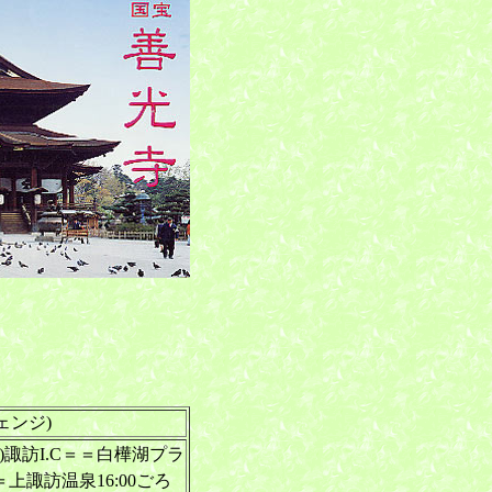
ンジ)
)諏訪I.C＝＝白樺湖プラ
＝上諏訪温泉16:00ごろ