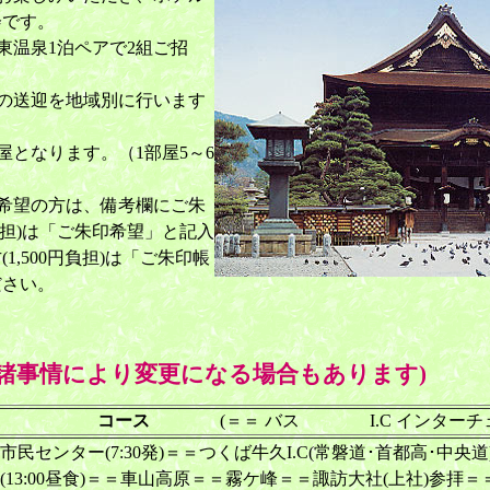
会です。
東温泉1泊ペアで2組ご招
の送迎を地域別に行います
。
屋となります。（1部屋5～6
希望の方は、備考欄にご朱
負担)は「ご朱印希望」と記入
1,500円負担)は「ご朱印帳
ださい。
、諸事情により変更になる場合もあります)
コース
(＝＝ バス I.C インターチェ
市民センター(7:30発)＝＝つくば牛久I.C(常磐道･首都高･中央道
1(13:00昼食)＝＝車山高原＝＝霧ケ峰＝＝諏訪大社(上社)参拝＝