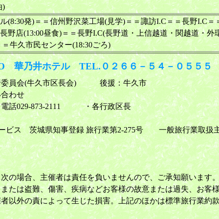
)
ル(8:30発)＝＝信州野沢菜工場(見学)＝＝諏訪I.C＝＝長野I.
長野店(13:00昼食)＝＝長野I.C(長野道・上信越道・関越道・
C＝＝牛久市民センター(18:30ごろ)
O 華乃井ホテル TEL.０２６６－５４－０５５５
行委員会(牛久市区長会) 後援：牛久市
い合わせ
029-873-2111 ・各行政区長
サービス 茨城県知事登録 旅行業第2-275号 一般旅行業取扱
…次の場合、主催者は責任を負いませんので、ご承知願います
、または盗難、傷害、疾病などお客様の故意または過失、お客
催者以外の責によって生じた損害。上記のほかは標準旅行業約