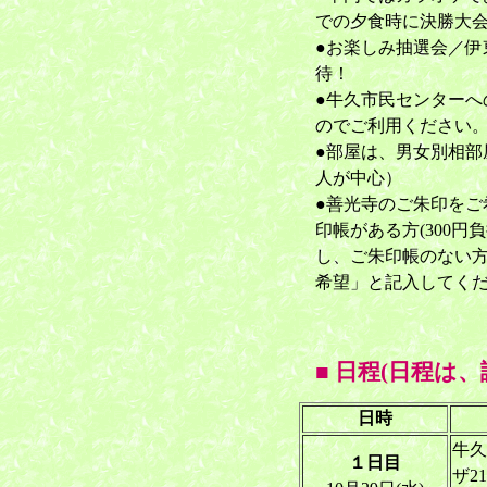
での夕食時に決勝大
●お楽しみ抽選会／伊
待！
●牛久市民センターへ
のでご利用ください
●部屋は、男女別相部
人が中心）
●善光寺のご朱印をご
印帳がある方(300円
し、ご朱印帳のない方(
希望」と記入してく
■ 日程(日程は
日時
牛久
１日目
ザ2