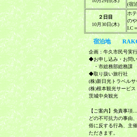
10月29日(水)
(宿泊
ホテ
２日目
のや
10月30日(木)
I.
宿泊地 RAK
企画：牛久市民号実
◆お申し込み・お問
・市総務部総務課 電話
◆取り扱い旅行社
(株)新日光トラベル
(株)根本観光サービス
茨城中央観光
【ご案内】免責事項
どの不可抗力の事由
俗に反する行為、主
ただきます。