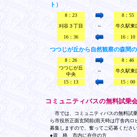
ト）
8：23
8：55
刈谷３丁目
～
牛久駅東
16：36
16：10
つつじが丘から自然観察の森間の往
8：26
8：46
つつじが丘
～
牛久駅東
中央
15：13
15：00
コミュニティバスの無料試乗
市では、コミュニティバスの無料試乗会を
ら市役所正面玄関前(雨天時は庁舎内ロ
募集しますので、奮ってご応募くださ
●資 格 市内に在住の方