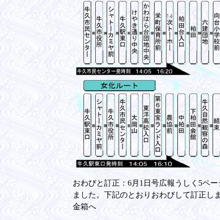
おわびと訂正：6月1日号広報うしく5ペ
ました。下記のとおりおわびして訂正しま
金箱へ