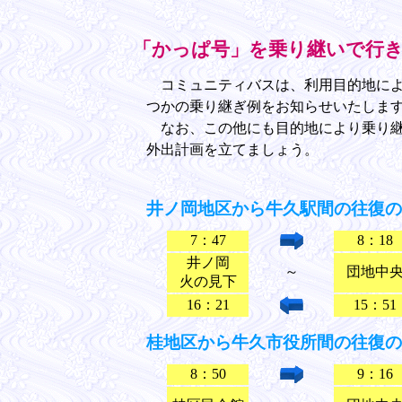
「かっぱ号」を乗り継いで行
コミュニティバスは、利用目的地によ
つかの乗り継ぎ例をお知らせいたしま
なお、この他にも目的地により乗り継
外出計画を立てましょう。
井ノ岡地区から牛久駅間の往復の場
7：47
8：18
井ノ岡
～
団地中
火の見下
16：21
15：51
桂地区から牛久市役所間の往復の場
8：50
9：16