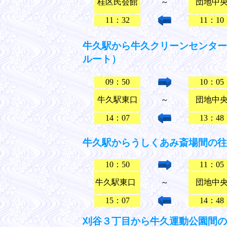
桂区民会館
～
団地中
11：32
11：10
牛久駅から牛久クリーンセンター間
ルート）
09：50
10：05
牛久駅東口
～
団地中
14：07
13：48
牛久駅からうしくあみ斎場間の往復
10：50
11：05
牛久駅東口
～
団地中
15：07
14：48
刈谷３丁目から牛久運動公園間の往