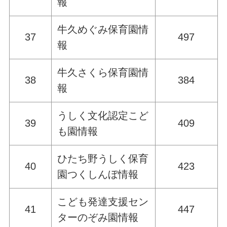
報
牛久めぐみ保育園情
37
497
報
牛久さくら保育園情
38
384
報
うしく文化認定こど
39
409
も園情報
ひたち野うしく保育
40
423
園つくしんぼ情報
こども発達支援セン
41
447
ターのぞみ園情報