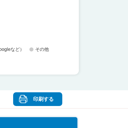
た
oogleなど）
その他
印刷する