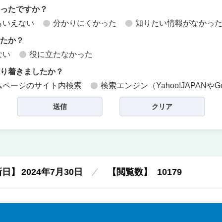
かったですか？
もいえない
分かりにくかった
知りたい情報がなかっ
したか？
ない
役に立たなかった
どり着きましたか？
ムページのサイト内検索
検索エンジン（Yahoo!JAPANやG
新日】
2024年7月30日
【閲覧数】
10179