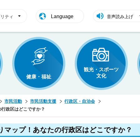
Language
ビリティ
音声読み上げ
観光・スポーツ
文化
健康・福祉
市民活動
市民活動支援
行政区・自治会
の行政区はどこですか？
りマップ！あなたの行政区はどこですか？