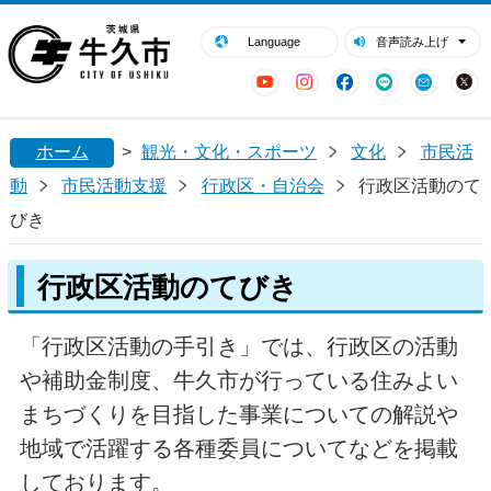
閉じる
牛久市ホームページ
Language
音声読み上げ
YouTube
Instagram
Facebook
LINE
Mail
ホーム
>
観光・文化・スポーツ
文化
市民活
動
市民活動支援
行政区・自治会
行政区活動のて
びき
行政区活動のてびき
「行政区活動の手引き」では、行政区の活動
や補助金制度、牛久市が行っている住みよい
まちづくりを目指した事業についての解説や
地域で活躍する各種委員についてなどを掲載
しております。