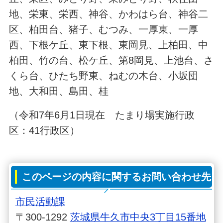
地、栄東、栄西、神谷、かわはら台、神谷二
区、柏田台、猪子、むつみ、一厚東、一厚
西、下根ケ丘、東下根、東岡見、上柏田、中
柏田、竹の台、松ケ丘、第8岡見、上池台、さ
くら台、ひたち野東、ねむの木台、小坂団
地、大和田、島田、桂
（令和7年6月1日現在 たまり場実施行政
区：41行政区）
このページの内容に関するお問い合わせ先
市民活動課
〒300-1292
茨城県牛久市中央3丁目15番地