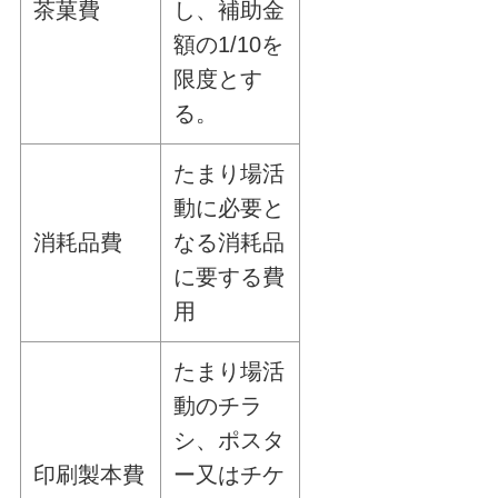
茶菓費
し、補助金
額の1/10を
限度とす
る。
たまり場活
動に必要と
消耗品費
なる消耗品
に要する費
用
たまり場活
動のチラ
シ、ポスタ
印刷製本費
ー又はチケ