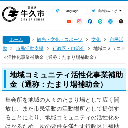
閉じる
牛久市ホームページ
Language
音声読み上げ
YouTube
Instagram
Facebook
LINE
Mail
ホーム
>
観光・文化・スポーツ
文化
市民活
動
市民活動支援
行政区・自治会
地域コミュニテ
ィ活性化事業補助金（通称：たまり場補助金）
地域コミュニティ活性化事業補助
金（通称：たまり場補助金）
集会所を地域の人々のたまり場として広く開
放し、また市民活動の活動場所として提供す
ることにより、地域コミュニティの活性化を
はかるため、次の要件を満たす行政区に補助