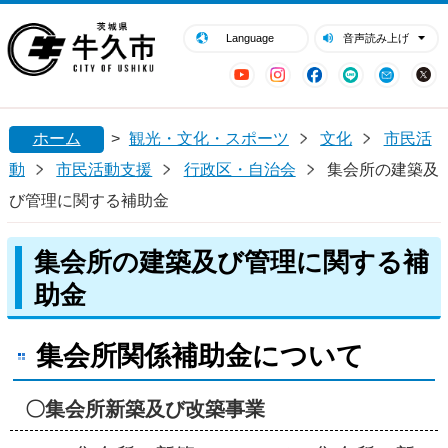
閉じる
牛久市ホームページ
Language
音声読み上げ
YouTube
Instagram
Facebook
LINE
Mail
ホーム
>
観光・文化・スポーツ
文化
市民活
動
市民活動支援
行政区・自治会
集会所の建築及
び管理に関する補助金
集会所の建築及び管理に関する補
助金
集会所関係補助金について
〇集会所
新築及び改築事業