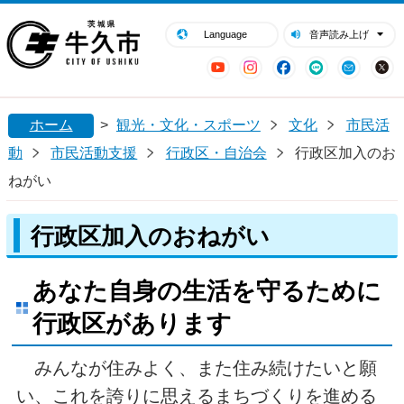
閉じる
牛久市ホームページ
Language
音声読み上げ
YouTube
Instagram
Facebook
LINE
Mail
ホーム
>
観光・文化・スポーツ
文化
市民活
動
市民活動支援
行政区・自治会
行政区加入のお
ねがい
行政区加入のおねがい
あなた自身の生活を守るために
行政区があります
みんなが住みよく、また住み続けたいと願
い、これを誇りに思えるまちづくりを進める