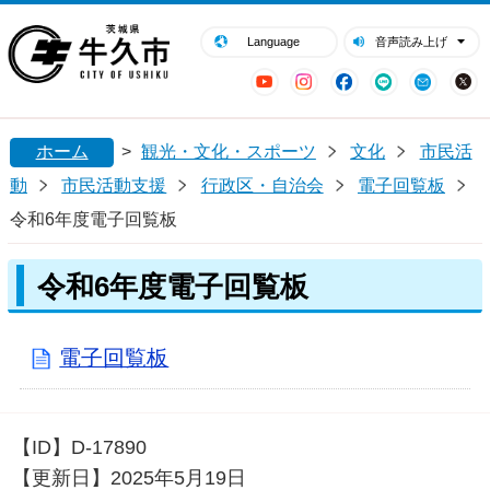
閉じる
牛久市ホームページ
Language
音声読み上げ
YouTube
Instagram
Facebook
LINE
Mail
ホーム
>
観光・文化・スポーツ
文化
市民活
動
市民活動支援
行政区・自治会
電子回覧板
令和6年度電子回覧板
令和6年度電子回覧板
電子回覧板
【ID】
D-17890
【更新日】
2025年5月19日