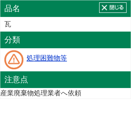
品名
瓦
分類
処理困難物等
注意点
産業廃棄物処理業者へ依頼