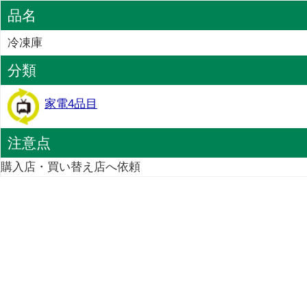
品名
冷凍庫
分類
家電4品目
注意点
購入店・買い替え店へ依頼