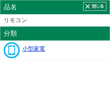
品名
リモコン
分類
小型家電