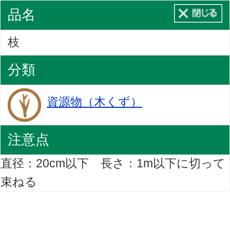
品名
枝
分類
資源物（木くず）
注意点
直径：20cm以下 長さ：1m以下に切って
束ねる