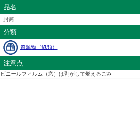
品名
封筒
分類
資源物（紙類）
注意点
ビニールフィルム（窓）は剥がして燃えるごみ