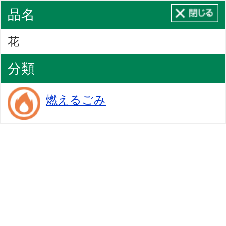
品名
花
分類
燃えるごみ