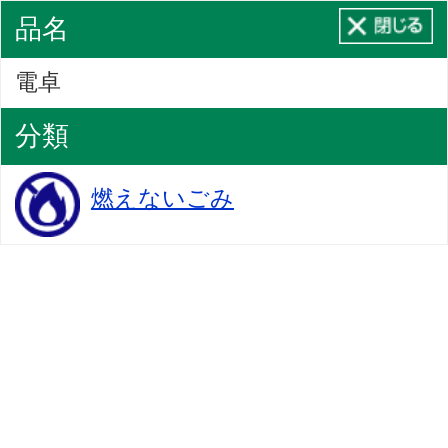
品名
電卓
分類
燃えないごみ