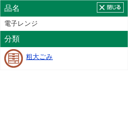
品名
電子レンジ
分類
粗大ごみ