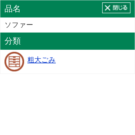
品名
ソファー
分類
粗大ごみ