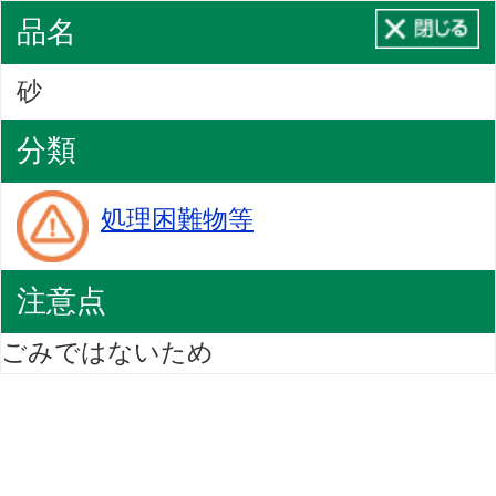
品名
砂
分類
処理困難物等
注意点
ごみではないため