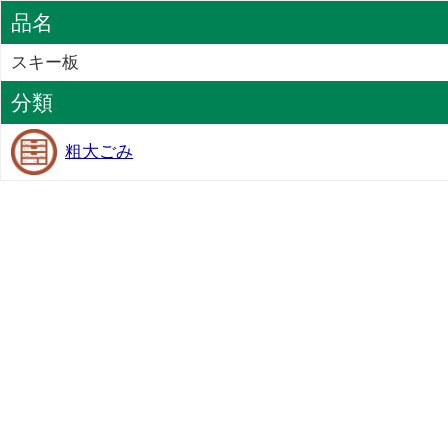
品名
スキー板
分類
粗大ごみ