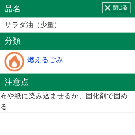
品名
サラダ油（少量）
分類
燃えるごみ
注意点
布や紙に染み込ませるか、固化剤で固め
る