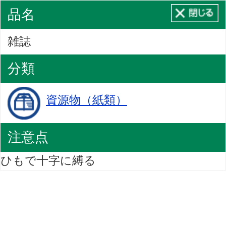
品名
雑誌
分類
資源物（紙類）
注意点
ひもで十字に縛る