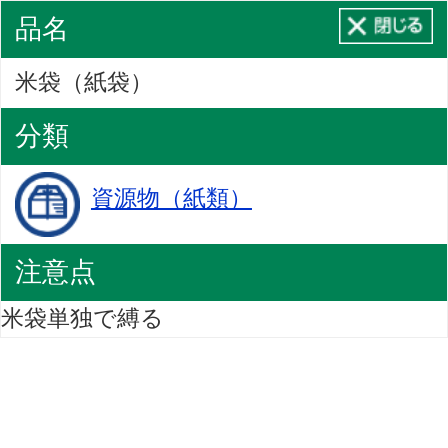
品名
米袋（紙袋）
分類
資源物（紙類）
注意点
米袋単独で縛る