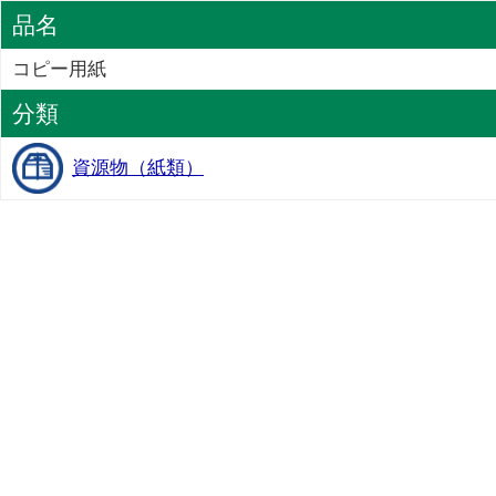
品名
コピー用紙
分類
資源物（紙類）