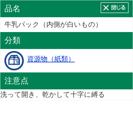
品名
牛乳パック（内側が白いもの）
分類
資源物（紙類）
注意点
洗って開き、乾かして十字に縛る