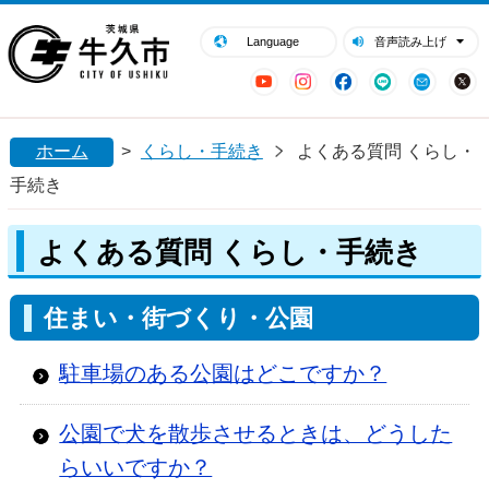
閉じる
牛久市ホームページ
Language
音声読み上げ
YouTube
Instagram
Facebook
LINE
Mail
ホーム
>
くらし・手続き
よくある質問 くらし・
手続き
よくある質問 くらし・手続き
住まい・街づくり・公園
駐車場のある公園はどこですか？
公園で犬を散歩させるときは、どうした
らいいですか？