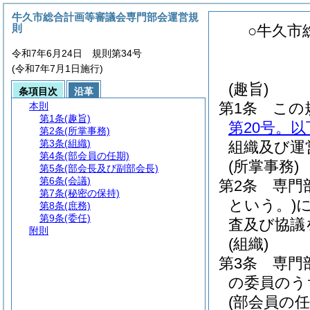
牛久市総合計画等審議会専門部会運営規
則
○牛久市
令和7年6月24日 規則第34号
(令和7年7月1日施行)
(趣旨)
条項目次
沿革
第1条
この
本則
第1条
(趣旨)
第20号。
第2条
(所掌事務)
第3条
(組織)
組織及び運
第4条
(部会員の任期)
(所掌事務)
第5条
(部会長及び副部会長)
第6条
(会議)
第2条
専門
第7条
(秘密の保持)
という。)
第8条
(庶務)
第9条
(委任)
査及び協議
附則
(組織)
第3条
専門
の委員のう
(部会員の任