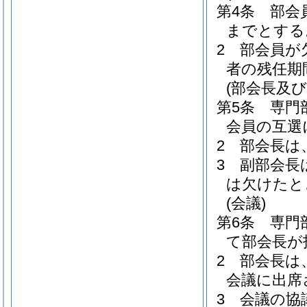
第4条
部会
までとする
2
部会員が
者の残任期
(部会長及び
第5条
専門
会員の互選
2
部会長は
3
副部会長
は欠けたと
(会議)
第6条
専門
て部会長が
2
部会長は
会議に出席
3
会議の協