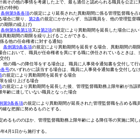
計画その他の事情を考慮した上で、最も適任と認められる職員を公正に
任の特例)
、
条例第9条各項
の規定により延長された異動期間に係る管理監督職を占
る場合に限り、
第2条
の規定にかかわらず、当該職員を、他の管理監督
の期限の繰上げ)
、
条例第9条第1項
又は
第2項
の規定により異動期間を延長した場合におい
該異動期間の期限を繰り上げることができる。
に係る他の任命権者に対する通知)
、
条例第9条各項
の規定により異動期間を延長する場合、異動期間の期
場合において、職員が任命権者を異にする職に併任されているときは、
交付)
、他の職への降任等をする場合は、職員に人事発令通知書を交付して行
の各号
のいずれかに該当する場合は、職員に人事発令通知書を交付しな
項
の規定により異動期間を延長する場合
限を繰り上げる場合
項
の規定により異動期間を延長した後、管理監督職勤務上限年齢が当該
限年齢に達していない職員となった場合
例第9条各項
の規定により異動期間が延長された管理監督職を占める職
的確な把握に努めるものとする。
定めるもののほか、管理監督職勤務上限年齢による降任等の実施に関し
5年4月1日から施行する。