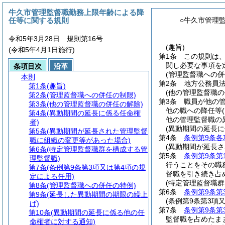
牛久市管理監督職勤務上限年齢による降
任等に関する規則
○牛久市管理
令和5年3月28日 規則第16号
(趣旨)
(令和5年4月1日施行)
第1条
この規則は
関し必要な事項を
条項目次
沿革
(管理監督職への併
本則
第2条
地方公務員
第1条
(趣旨)
(他の管理監督職の
第2条
(管理監督職への併任の制限)
第3条
職員が他の
第3条
(他の管理監督職の併任の解除)
他の職への降任等
第4条
(異動期間の延長に係る任命権
他の管理監督職の
者)
(異動期間の延長に
第5条
(異動期間が延長された管理監督
第4条
条例第9条各
職に組織の変更等があった場合)
(異動期間が延長
第6条
(特定管理監督職群を構成する管
第5条
条例第9条第
理監督職)
行うことをその職
第7条
(条例第9条第3項又は第4項の規
督職を引き続き占
定による任用)
(特定管理監督職群
第8条
(管理監督職への併任の特例)
第6条
条例第9条第
第9条
(延長した異動期間の期限の繰上
(条例第9条第3項
げ)
第7条
条例第9条第
第10条
(異動期間の延長に係る他の任
監督職を占めたま
命権者に対する通知)