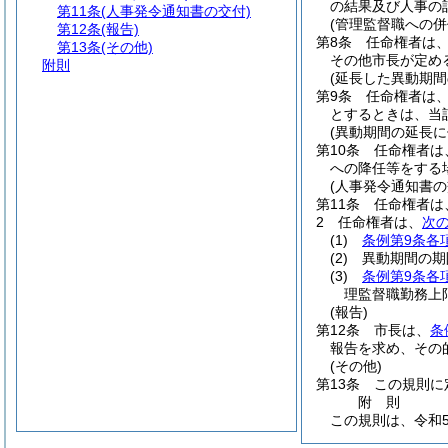
の結果及び人事の
第11条
(人事発令通知書の交付)
(管理監督職への併
第12条
(報告)
第8条
任命権者は
第13条
(その他)
その他市長が定め
附則
(延長した異動期間
第9条
任命権者は
とするときは、当
(異動期間の延長
第10条
任命権者は
への降任等をする
(人事発令通知書の
第11条
任命権者は
2
任命権者は、
次
(1)
条例第9条各
(2)
異動期間の期
(3)
条例第9条各
理監督職勤務上
(報告)
第12条
市長は、
条
報告を求め、その
(その他)
第13条
この規則に
附
則
この規則は、令和