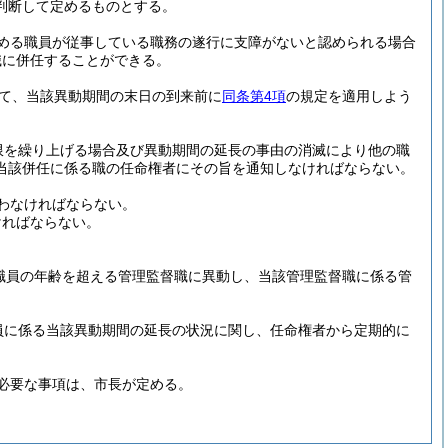
判断して定めるものとする。
める職員が従事している職務の遂行に支障がないと認められる場合
職に併任することができる。
て、当該異動期間の末日の到来前に
同条第4項
の規定を適用しよう
限を繰り上げる場合及び異動期間の延長の事由の消滅により他の職
当該併任に係る職の任命権者にその旨を通知しなければならない。
わなければならない。
ければならない。
職員の年齢を超える管理監督職に異動し、当該管理監督職に係る管
員に係る当該異動期間の延長の状況に関し、任命権者から定期的に
必要な事項は、市長が定める。