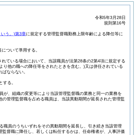
令和5年3月28日
規則第16号
という。)
第3章
に規定する管理監督職勤務上限年齢による降任等に
併任について準用する。
されている場合において、当該職員が法第28条の2第4項に規定する
より他の職への降任等をされたときを含む。)
又は併任されている
ればならない。
とする。
員が、組織の変更等により当該管理監督職の業務と同一の業務を
他の管理監督職を占める職員は、当該異動期間が延長された管理監
。
る職員のうちいずれをその異動期間を延長し、引き続き当該管理
理監督職に降任し、若しくは転任するかは、任命権者が、人事評価