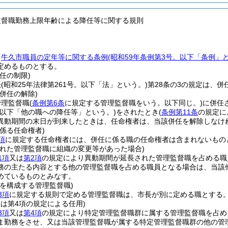
監督職勤務上限年齢による降任等に関する規則
、
牛久市職員の定年等に関する条例
(昭和59年条例第3号。以下「条例」
定めるものとする。
任の制限)
法
(昭和25年法律第261号。以下「法」という。)
第28条の3の規定は、
併任の解除)
管理監督職
(
条例第6条
に規定する管理監督職をいう。以下同じ。)
に併任
(以下「他の職への降任等」という。)
をされたとき
(
条例第11条
の規定に
異動期間の末日が到来したときは、任命権者は、当該併任を解除しなけ
係る任命権者)
項
に規定する任命権者には、併任に係る職の任命権者は含まれないもの
された管理監督職に組織の変更等があった場合)
1項
又は
第2項
の規定により異動期間が延長された管理監督職を占める職
務の主たる内容とする他の管理監督職を占める職員となる場合は、当該
めているものとみなす。
を構成する管理監督職)
3項
に規定する規則で定める管理監督職は、市長が別に定める職とする
又は第4項の規定による任用)
3項
又は
第4項
の規定により特定管理監督職群に属する管理監督職を占め
ま勤務をさせ、又は当該管理監督職が属する特定管理監督職群の他の管