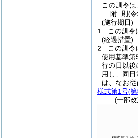
この訓令は
附
則
(
(施行期日)
1
この訓令
(経過措置)
2
この訓令
使用基準第
行の日以後
用し、同日
は、なお従
様式第1号
(
(一部