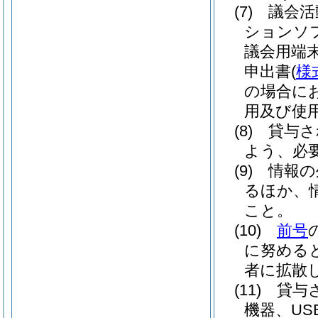
(7)
議会活
ションソ
議会用端
申出書
(
様
の場合に
用及び使
(8)
貸与さ
よう、必
(9)
情報の
るほか、
こと。
(10)
前号
に努める
者に拡散
(11)
貸与
機器、U