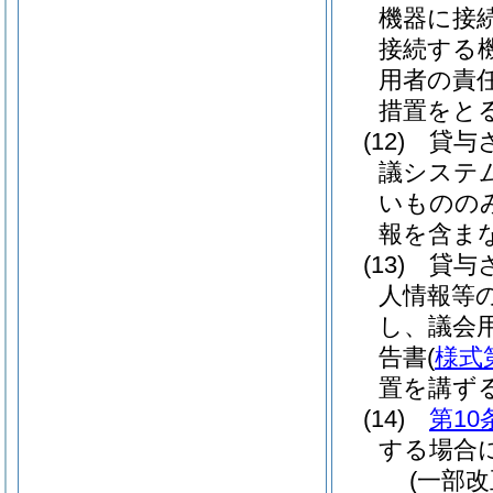
機器に接
接続する
用者の責
措置をと
(12)
貸与
議システ
いものの
報を含ま
(13)
貸与
人情報等
し、議会
告書
(
様式
置を講ず
(14)
第10
する場合
(一部改