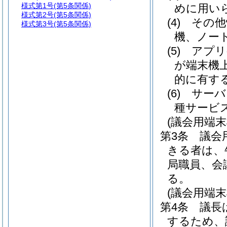
様式第1号
(第5条関係)
めに用い
様式第2号
(第5条関係)
(4)
その他
様式第3号
(第5条関係)
機、ノー
(5)
アプリ
が端末機
的に有す
(6)
サーバ
種サービ
(議会用端
第3条
議会
きる者は、
局職員、会
る。
(議会用端末
第4条
議長
するため、