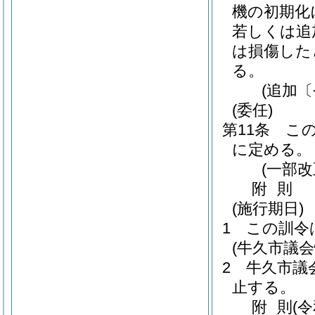
機の初期化
若しくは追
は損傷した
る。
(追加〔
(委任)
第11条
こ
に定める。
(一部
附
則
(施行期日)
1
この訓令
(牛久市議
2
牛久市議
止する。
附
則
(