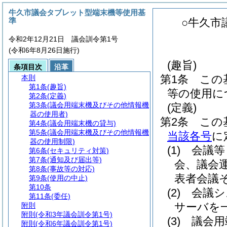
牛久市議会タブレット型端末機等使用基
準
○牛久市
令和2年12月21日 議会訓令第1号
(令和6年8月26日施行)
(趣旨)
条項目次
沿革
第1条
この
本則
第1条
(趣旨)
等の使用に
第2条
(定義)
第3条
(議会用端末機及びその他情報機
(定義)
器の使用者)
第2条
この
第4条
(議会用端末機の貸与)
第5条
(議会用端末機及びその他情報機
当該各号
に
器の使用制限)
(1)
会議等
第6条
(セキュリティ対策)
第7条
(通知及び届出等)
会、議会
第8条
(事故等の対応)
表者会議
第9条
(使用の中止)
第10条
(2)
会議シ
第11条
(委任)
サーバを
附則
附則
(令和3年議会訓令第1号)
(3)
議会用
附則
(令和6年議会訓令第1号)