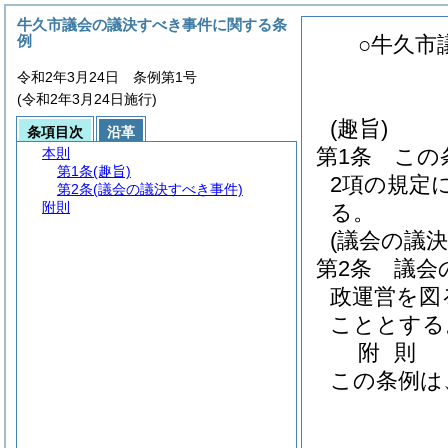
牛久市議会の議決すべき事件に関する条
例
○牛久市
令和2年3月24日 条例第1号
(令和2年3月24日施行)
(趣旨)
条項目次
沿革
第1条
この
本則
第1条
(趣旨)
2項の規定
第2条
(議会の議決すべき事件)
附則
る。
(議会の議
第2条
議会
政運営を図
こととする
附
則
この条例は