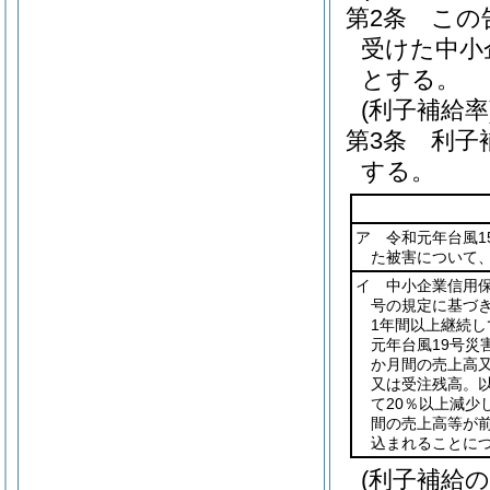
第2条
この
受けた中小
とする。
(利子補給率
第3条
利子
する。
ア 令和元年台風1
た被害について
イ 中小企業信用
号の規定に基づ
1年間以上継続
元年台風19号災
か月間の売上高
又は受注残高。以
て20％以上減少
間の売上高等が前
込まれることに
(利子補給の