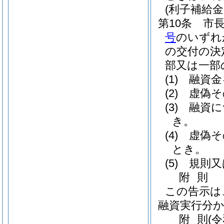
(利子補給
第10条
市
号
のいずれ
の交付の決
部又は一部
(1)
融資金
(2)
虚偽そ
(3)
融資に
き。
(4)
虚偽そ
とき。
(5)
規則又
附
則
この告示は
融資実行分
附
則
(