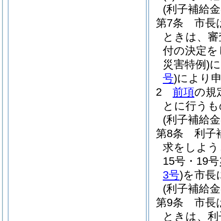
(利子補給金
第7条
市長
ときは、審
付の決定を
災害特例)
に
号
)
により
2
前項
の規
とに行うも
(利子補給金
第8条
利子
求をしよう
15号・19
3号
)
を市長
(利子補給金
第9条
市長
ときは、利