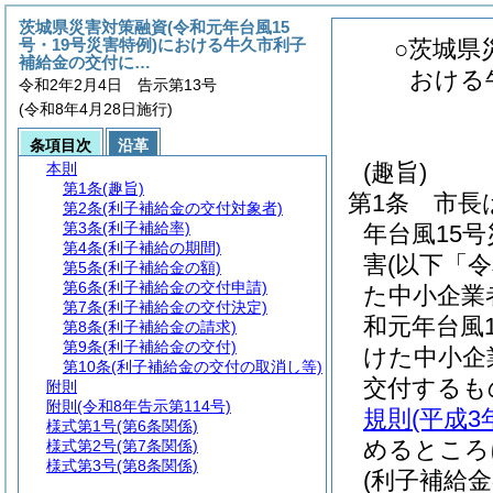
茨城県災害対策融資(令和元年台風15
号・19号災害特例)における牛久市利子
○茨城県
補給金の交付に…
おける
令和2年2月4日 告示第13号
(令和8年4月28日施行)
条項目次
沿革
(趣旨)
本則
第1条
(趣旨)
第1条
市長
第2条
(利子補給金の交付対象者)
第3条
(利子補給率)
年台風15
第4条
(利子補給の期間)
害
(以下「
第5条
(利子補給金の額)
第6条
(利子補給金の交付申請)
た中小企業
第7条
(利子補給金の交付決定)
和元年台風1
第8条
(利子補給金の請求)
第9条
(利子補給金の交付)
けた中小企
第10条
(利子補給金の交付の取消し等)
交付するも
附則
附則
(令和8年告示第114号)
規則
(平成3
様式第1号
(第6条関係)
めるところ
様式第2号
(第7条関係)
様式第3号
(第8条関係)
(利子補給