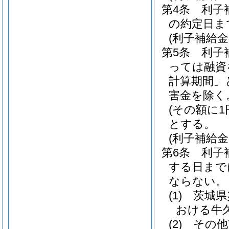
第4条
利子
の約定日ま
(利子補給金
第5条
利子
っては融資
計算期間」
害金を除く
(その額に
とする。
(利子補給金
第6条
利子
する日まで
ならない。
(1)
茨城県
おける牛
(2)
その他