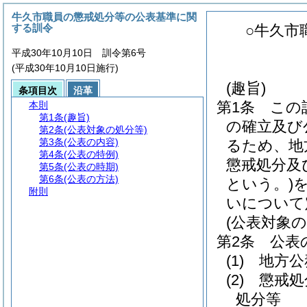
牛久市職員の懲戒処分等の公表基準に関
する訓令
○牛久市
平成30年10月10日 訓令第6号
(平成30年10月10日施行)
(趣旨)
条項目次
沿革
第1条
この
本則
第1条
(趣旨)
の確立及び
第2条
(公表対象の処分等)
第3条
(公表の内容)
るため、地
第4条
(公表の特例)
懲戒処分及
第5条
(公表の時期)
第6条
(公表の方法)
という。)
附則
いについて
(公表対象の
第2条
公表
(1)
地方公
(2)
懲戒処
処分等