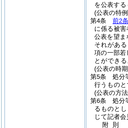
を公表する
(公表の特例
第4条
前2
に係る被害
公表を望ま
それがある
項の一部若
とができる
(公表の時期
第5条
処分
行うものと
(公表の方法
第6条
処分
るものとし
じて記者会
附
則