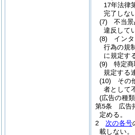
17年法律第
完了しな
(7)
不当景
違反して
(8)
インタ
行為の規
に規定す
(9)
特定商
規定する
(10)
その
者として
(広告の種類
第5条
広告
定める。
2
次の各号
載しない。