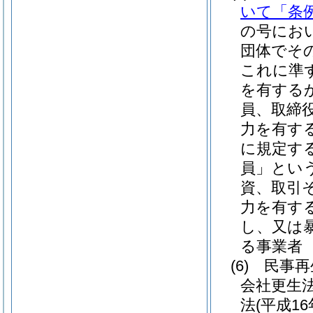
いて「条
の号にお
団体でそ
これに準
を有する
員、取締
力を有す
に規定す
員」という
資、取引
力を有す
し、又は
る事業者
(6)
民事再
会社更生
法
(平成1