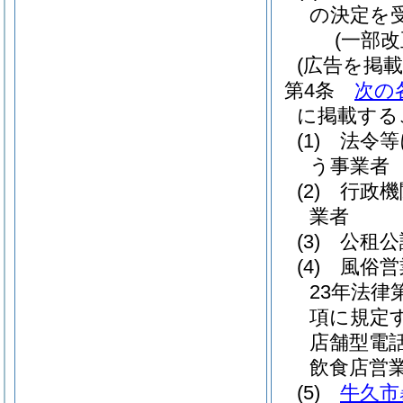
の決定を
(一部改
(広告を掲
第4条
次の
に掲載する
(1)
法令等
う事業者
(2)
行政機
業者
(3)
公租公
(4)
風俗営
23年法律第
項に規定
店舗型電
飲食店営
(5)
牛久市