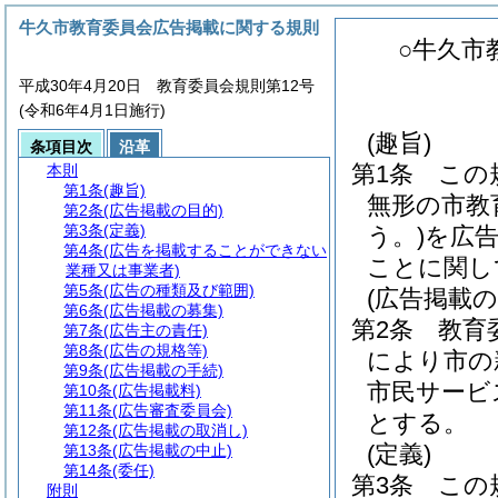
牛久市教育委員会広告掲載に関する規則
○牛久市
平成30年4月20日 教育委員会規則第12号
(令和6年4月1日施行)
(趣旨)
条項目次
沿革
第1条
この
本則
第1条
(趣旨)
無形の市教
第2条
(広告掲載の目的)
第3条
(定義)
う。)
を広
第4条
(広告を掲載することができない
ことに関し
業種又は事業者)
第5条
(広告の種類及び範囲)
(広告掲載の
第6条
(広告掲載の募集)
第2条
教育
第7条
(広告主の責任)
第8条
(広告の規格等)
により市の
第9条
(広告掲載の手続)
市民サービ
第10条
(広告掲載料)
第11条
(広告審査委員会)
とする。
第12条
(広告掲載の取消し)
(定義)
第13条
(広告掲載の中止)
第14条
(委任)
第3条
この
附則