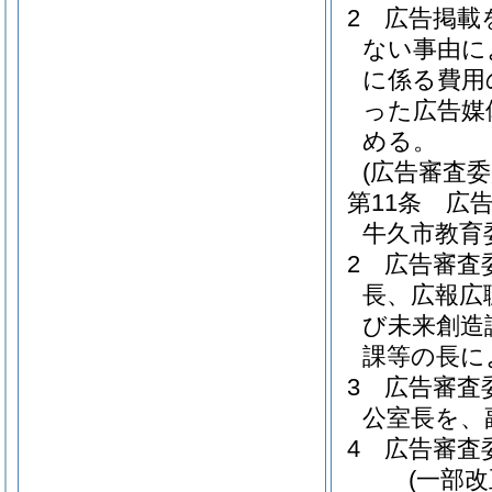
2
広告掲載
ない事由に
に係る費用
った広告媒
める。
(広告審査委
第11条
広
牛久市教育
2
広告審査
長、広報広
び未来創造
課等の長に
3
広告審査
公室長を、
4
広告審査
(一部改