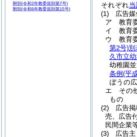
附則
(令和2年教委規則第7号)
それぞれ
当
附則
(令和6年教委規則第15号)
(1)
広告媒
ア
教育
イ
教育
ウ
教育
第2号)
別
久市立幼
幼稚園並
条例
(平
ぼうの広
エ
その
もの
(2)
広告掲
売、広告
民間企業
(3)
広告主