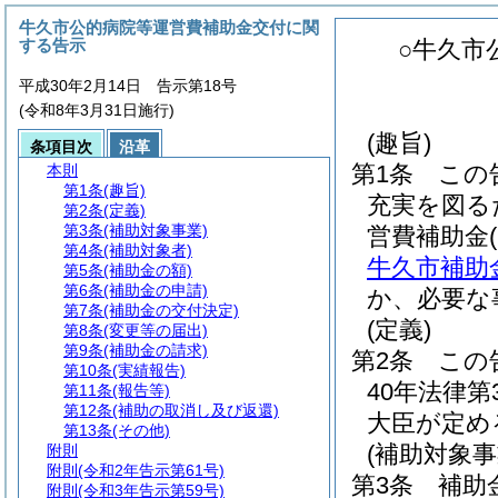
牛久市公的病院等運営費補助金交付に関
する告示
○牛久市
平成30年2月14日 告示第18号
(令和8年3月31日施行)
(趣旨)
条項目次
沿革
第1条
この
本則
第1条
(趣旨)
充実を図る
第2条
(定義)
第3条
(補助対象事業)
営費補助金
第4条
(補助対象者)
牛久市補助
第5条
(補助金の額)
第6条
(補助金の申請)
か、必要な
第7条
(補助金の交付決定)
(定義)
第8条
(変更等の届出)
第9条
(補助金の請求)
第2条
この
第10条
(実績報告)
40年法律第3
第11条
(報告等)
第12条
(補助の取消し及び返還)
大臣が定め
第13条
(その他)
(補助対象事
附則
附則
(令和2年告示第61号)
第3条
補助
附則
(令和3年告示第59号)