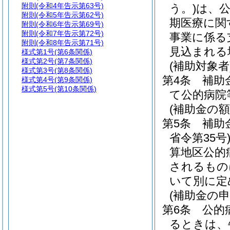
附則
(令和4年告示第63号)
う。)
は、
附則
(令和5年告示第62号)
期医療に関
附則
(令和6年告示第69号)
附則
(令和7年告示第72号)
事業に係る
附則
(令和8年告示第71号)
見込まれる
様式第1号
(第6条関係)
様式第2号
(第7条関係)
(補助対象者
様式第3号
(第8条関係)
第4条
補助
様式第4号
(第9条関係)
様式第5号
(第10条関係)
て公的病院
(補助金の額
第5条
補助
省令第35号
算地区公的
されるもの
いて別に定
(補助金の申
第6条
公的
るときは、