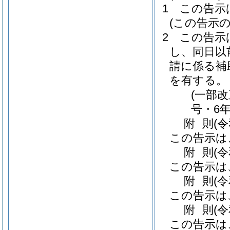
1
この告示
(この告示の
2
この告示
し、同日以
請に係る補
を有する。
(一部改
号・6年
附
則
(
この告示は
附
則
(
この告示は
附
則
(
この告示は
附
則
(
この告示は