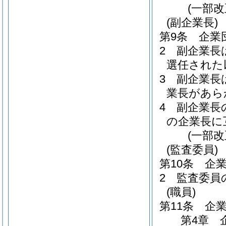
(一部
(副企業長)
第9条
企業
2
副企業長
選任された
3
副企業長
業長があら
4
副企業長
の企業長に
(一部
(監査委員)
第10条
企
2
監査委員
(職員)
第11条
企
第4章