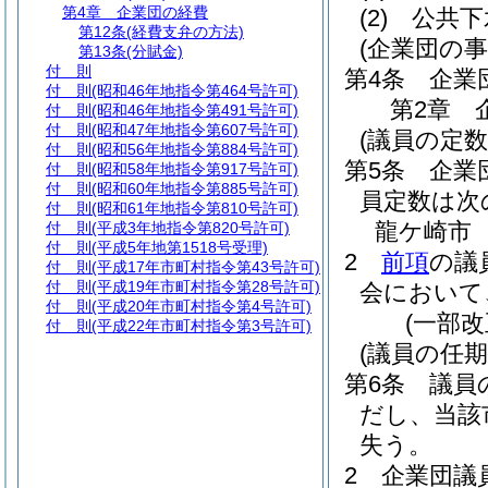
第4章
企業団の経費
(2)
公共下
第12条
(経費支弁の方法)
(企業団の事
第13条
(分賦金)
付 則
第4条
企業
付 則
(昭和46年地指令第464号許可)
第2章
付 則
(昭和46年地指令第491号許可)
付 則
(昭和47年地指令第607号許可)
(議員の定数
付 則
(昭和56年地指令第884号許可)
第5条
企業
付 則
(昭和58年地指令第917号許可)
付 則
(昭和60年地指令第885号許可)
員定数は次
付 則
(昭和61年地指令第810号許可)
龍ケ崎市 
付 則
(平成3年地指令第820号許可)
付 則
(平成5年地第1518号受理)
2
前項
の議
付 則
(平成17年市町村指令第43号許可)
付 則
(平成19年市町村指令第28号許可)
会において
付 則
(平成20年市町村指令第4号許可)
(一部
付 則
(平成22年市町村指令第3号許可)
(議員の任期
第6条
議員
だし、当該
失う。
2
企業団議