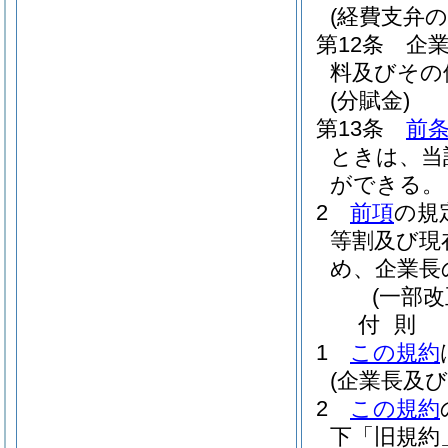
(経費支弁の
第12条
企
料及びその
(分賦金)
第13条
前
ときは、当
ができる。
2
前項
の規
等割及び現
め、企業長
(一部
付
則
1
この規約
(企業長及
2
この規約
下「旧規約