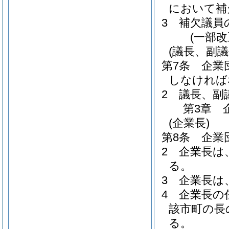
において補
3
補欠議員
(一部
(議長、副議
第7条
企業
しなければ
2
議長、副
第3章
(企業長)
第8条
企業
2
企業長は
る。
3
企業長は
4
企業長の
該市町の長
る。