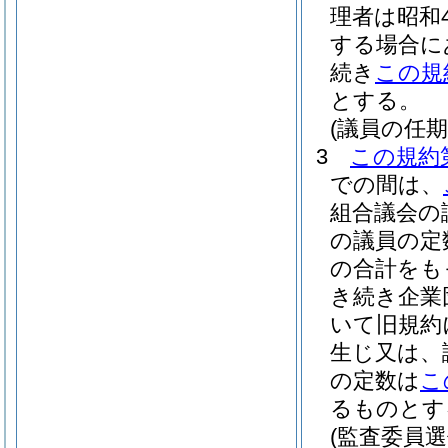
理者は昭和4
する場合に
続き
この規
とする。
(議員の任
3
この規約
での間は、
組合議会の
の議員の定
の合計をも
き続き企業
いて旧規約
生じ又は、
の定数は
こ
るものとす
(監査委員