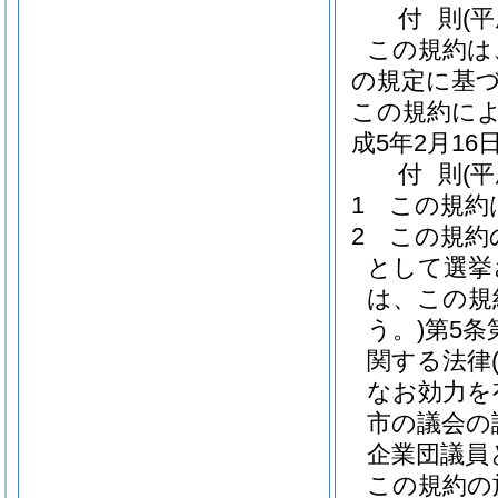
付
則
(
この規約は
の規定に基
この規約に
成5年2月1
付
則
(
1
この規約
2
この規約
として選挙
は、この規
う。)
第5条
関する法律
なお効力を
市の議会の
企業団議員
この規約の