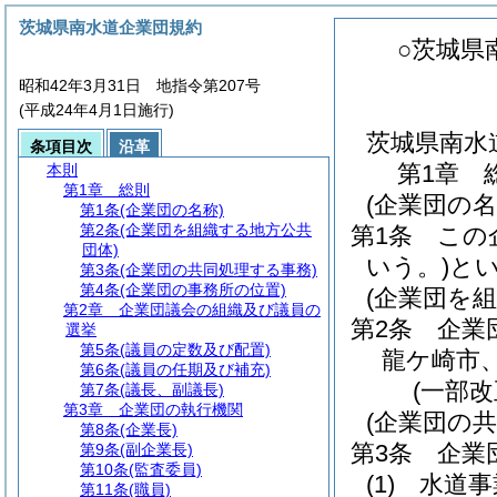
茨城県南水道企業団規約
○茨城県
昭和42年3月31日 地指令第207号
(平成24年4月1日施行)
茨城県南水
条項目次
沿革
第1章
本則
第1章
総則
(企業団の名
第1条
(企業団の名称)
第2条
(企業団を組織する地方公共
第1条
この
団体)
いう。)
と
第3条
(企業団の共同処理する事務)
第4条
(企業団の事務所の位置)
(企業団を
第2章
企業団議会の組織及び議員の
第2条
企業
選挙
第5条
(議員の定数及び配置)
龍ケ崎市
第6条
(議員の任期及び補充)
(一部
第7条
(議長、副議長)
第3章
企業団の執行機関
(企業団の
第8条
(企業長)
第3条
企業
第9条
(副企業長)
第10条
(監査委員)
(1)
水道事
第11条
(職員)