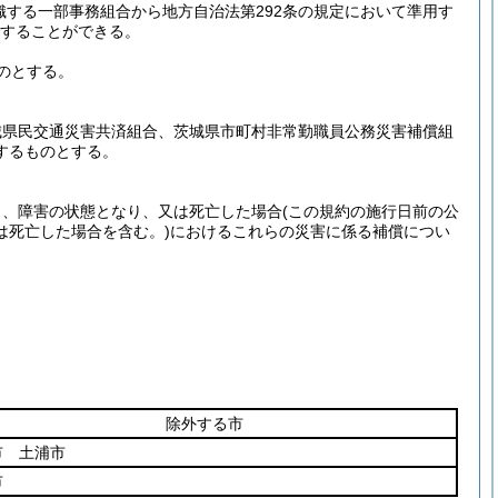
する一部事務組合から地方自治法第292条の規定において準用す
託することができる。
のとする。
城県民交通災害共済組合、茨城県市町村非常勤職員公務災害補償組
するものとする。
り、障害の状態となり、又は死亡した場合
(この規約の施行日前の公
は死亡した場合を含む。)
におけるこれらの災害に係る補償につい
除外する市
市 土浦市
市