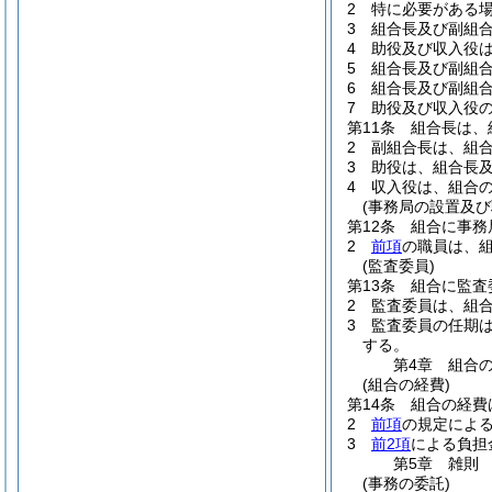
2
特に必要がある
3
組合長及び副組
4
助役及び収入役
5
組合長及び副組合
6
組合長及び副組
7
助役及び収入役の
第11条
組合長は、
2
副組合長は、組
3
助役は、組合長
4
収入役は、組合
(事務局の設置及び
第12条
組合に事務
2
前項
の職員は、
(監査委員)
第13条
組合に監査
2
監査委員は、組
3
監査委員の任期
する。
第4章
組合
(組合の経費)
第14条
組合の経費
2
前項
の規定によ
3
前2項
による負担
第5章
雑則
(事務の委託)