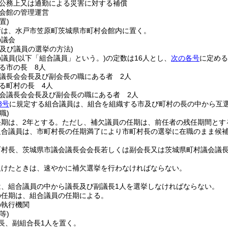
公務上又は通勤による災害に対する補償
会館の管理運営
置)
所は、水戸市笠原町茨城県市町村会館内に置く。
の議会
及び議員の選挙の方法)
の議員
(以下「組合議員」という。)
の定数は16人とし、
次の各号
に定める
る市の長 8人
議長会会長及び副会長の職にある者 2人
る町村の長 4人
会議長会会長及び副会長の職にある者 2人
3号
に規定する組合議員は、組合を組織する市及び町村の長の中から互
職)
期は、2年とする。
ただし、補欠議員の任期は、前任者の残任期間とす
組合議員は、市町村長の任期満了により市町村長の選挙に在職のまま候
町村長、茨城県市議会議長会会長若しくは副会長又は茨城県町村議会議
欠けたときは、速やかに補欠選挙を行わなければならない。
は、組合議員の中から議長及び副議長1人を選挙しなければならない。
の任期は、組合議員の任期による。
の執行機関
等)
長、副組合長1人を置く。