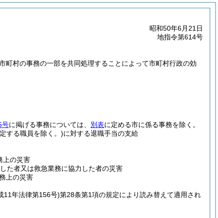
昭和50年6月21日
地指令第614号
の市町村の事務の一部を共同処理することによって市町村行政の効
5号
に掲げる事務については、
別表
に定める市に係る事務を除く。
規定する職員を除く。)
に対する退職手当の支給
務上の災害
事した者又は救急業務に協力した者の災害
公務上の災害
成11年法律第156号)
第28条第1項の規定により読み替えて適用され