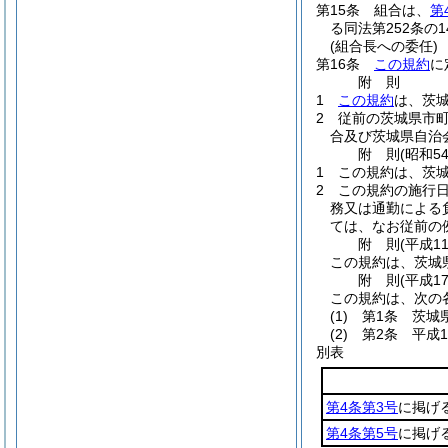
第15条
組合は、
第
る同法第252条
(組合長への委任)
第16条
この規約
に
附
則
1
この規約
は、茨
2
従前の茨城県市
合及び茨城県自治
附
則
(昭和5
1
この規約は、茨
2
この規約の施行
務又は通勤による
ては、なお従前の
附
則
(平成1
この規約は、茨城
附
則
(平成1
この規約は、次の
(1)
第1条 茨城
(2)
第2条 平成1
別表
第4条第3号
に掲げ
第4条第5号
に掲げ