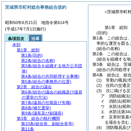
茨城県市町村総合事務組合規約
○茨城県市町
昭和50年6月21日 地指令第614号
第1章
総則
(平成17年7月1日施行)
(目的)
第1条
この組合は
条項目次
沿革
率的な運営を図る
本則
(組合の名称)
第1章
総則
第2条
この組合は
第1条
(目的)
(組合を組織する地
第2条
(組合の名称)
第3条
組合は、茨
第3条
(組合を組織する地方公共団
(組合の共同処理す
体)
第4条
組合は、組
第4条
(組合の共同処理する事務)
(1)
常勤の職員
(
第5条
(組合の事務所の位置)
(2)
住民の交通災
第2章
組合の議会
(3)
次に掲げる災
第6条
(組合の議会の組織及び議員
ア
消防組織法
の選挙の方法)
イ
消防法
(昭和
第7条
(議員の任期及び失職)
ウ
水防法
(昭和
第8条
(補欠選挙)
エ
水防法第3
第9条
(議長及び副議長)
オ
災害対策基
第3章
組合の執行機関
る場合を含む
第10条
(組合長、副組合長等)
(4)
消防職員及び
第11条