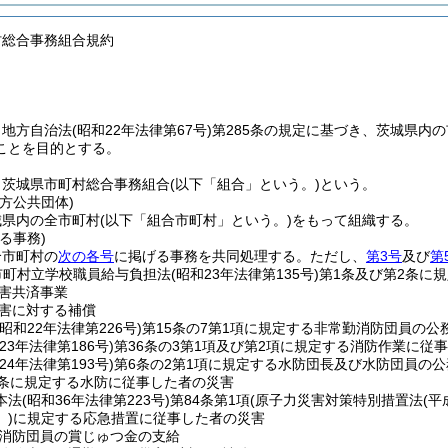
村総合事務組合規約
、地方自治法
(昭和22年法律第67号)
第285条の規定に基づき、茨城県内
ことを目的とする。
、茨城県市町村総合事務組合
(以下「組合」という。)
という。
方公共団体)
城県内の全市町村
(以下「組合市町村」という。)
をもって組織する。
る事務)
合市町村の
次の各号
に掲げる事務を共同処理する。
ただし、
第3号
及び
第
市町村立学校職員給与負担法
(昭和23年法律第135号)
第1条及び第2条に
害共済事業
害に対する補償
(昭和22年法律第226号)
第15条の7第1項に規定する非常勤消防団員の公
23年法律第186号)
第36条の3第1項及び第2項に規定する消防作業に従
24年法律第193号)
第6条の2第1項に規定する水防団長及び水防団員の
4条に規定する水防に従事した者の災害
本法
(昭和36年法律第223号)
第84条第1項
(原子力災害対策特別措置法
(平
。)
に規定する応急措置に従事した者の災害
消防団員の賞じゅつ金の支給