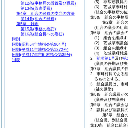
(5)
非常勤職員の
第12条
(事務局の設置及び職員)
(6)
茨城県市町村
第13条
(監査委員)
(組合の事務所の位
第4章
組合の経費の支弁の方法
第5条
組合の事務
第14条
(組合の経費)
第2章
組合
第5章
雑則
(組合の議会の組織
第15条
(事務の委託)
第6条
組合の議会
第16条
(組合長への委任)
(1)
組合を組織す
附則
(2)
茨城県市議会
附則
(昭和54年地指令第904号)
(3)
組合を組織す
附則
(平成11年地指令第1272号)
(4)
茨城県町村議
附則
(平成17年市町村指令第39号)
2
前項第1号
及び
第
別表
(議員の任期及び失
第7条
組合議員の任
2
市町村長である
るものとする。
3
組合議員は、市
(補欠選挙)
第8条
組合議員が
(議長及び副議長)
第9条
組合の議会
2
議長及び副議長
第3章
組合
(組合長、副組合長
第10条
組合に組合