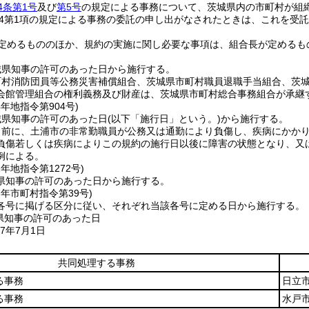
4条第1号
及び
第5号
の規定による事務について、茨城県内の市町村が組織
の14第1項の規定による事務の委託の申し出がなされたときは、これを受
定めるもののほか、規約の実施に関し必要な事項は、組合長が定めるも
城県知事の許可のあった日から施行する。
町村消防団員等公務災害補償組合、茨城県市町村職員退職手当組合、茨
会館管理組合の権利義務及び財産は、茨城県市町村総合事務組合が承継
4年
地指令第904号)
城県知事の許可のあった日
(以下「施行日」という。)
から施行する。
日前に、土浦市の非常勤職員が公務又は通勤により負傷し、疾病にかか
負傷若しくは疾病によりこの規約の施行日以後に障害の状態となり、又
例による。
1年
地指令第1272号)
県知事の許可のあった日から施行する。
7年
市町村指令第39号)
各号に掲げる区分に従い、それぞれ当該各号に定める日から施行する。
県知事の許可のあった日
7年7月1日
共同処理する事務
る事務
日立
る事務
水戸