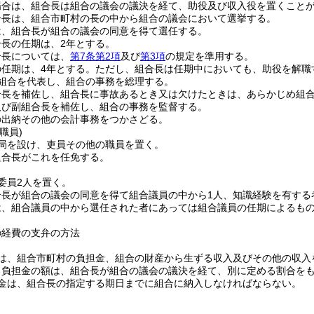
場合は、組合長は組合の議会の議決を経て、助役及び収入役を置くこと
合長は、組合市町村の長の中から組合の議会において選挙する。
は、組合長が組合の議会の同意を得て選任する。
長の任期は、2年とする。
合長については、
第7条第2項
及び
第3項
の規定を準用する。
任期は、4年とする。
ただし、組合長は任期中においても、助役を解職
組合を代表し、組合の事務を総理する。
合長を補佐し、組合長に事故あるとき又は欠けたときは、あらかじめ組
及び副組合長を補佐し、組合の事務を監督する。
の出納その他の会計事務をつかさどる。
職員)
局を設け、吏員その他の職員を置く。
組合長がこれを任免する。
委員2人を置く。
合長が組合の議会の同意を得て組合議員の中から1人、知識経験を有する
は、組合議員の中から選任された者にあっては組合議員の任期によるもの
の経費の支弁の方法
は、組合市町村の負担金、組合の財産から生ずる収入及びその他の収入
る負担金の額は、組合長が組合の議会の議決を経て、別に定める割合を
金は、組合長の指定する期日までに組合に納入しなければならない。