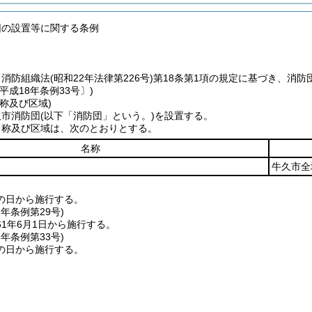
団の設置等に関する条例
、消防組織法
(昭和22年法律第226号)
第18条第1項の規定に基づき、消
平成18年条例33号〕)
称及び区域)
久市消防団
(以下「消防団」という。)
を設置する。
名称及び区域は、次のとおりとする。
名称
牛久市全
の日から施行する。
1年
条例第29号)
1年6月1日から施行する。
8年
条例第33号)
の日から施行する。