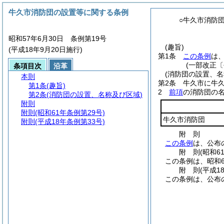
牛久市消防団の設置等に関する条例
○牛久市消防
昭和57年6月30日 条例第19号
(趣旨)
(平成18年9月20日施行)
第1条
この条例
は
(一部改正〔
条項目次
沿革
(消防団の設置、名
本則
第2条
牛久市に牛
第1条
(趣旨)
2
前項
の消防団の
第2条
(消防団の設置、名称及び区域)
附則
附則
(昭和61年条例第29号)
牛久市消防団
附則
(平成18年条例第33号)
附
則
この条例
は、公布
附
則
(昭和6
この条例は、昭和6
附
則
(平成1
この条例は、公布