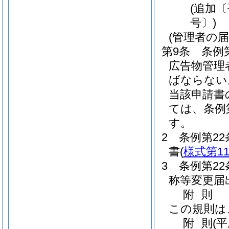
(追加〔
号〕)
(管理者の届
第9条
条例
広告物管理
ばならない
当該申請書
ては、条例
す。
2
条例第2
書
(
様式第1
3
条例第2
称等変更届
附
則
この規則は
附
則
(