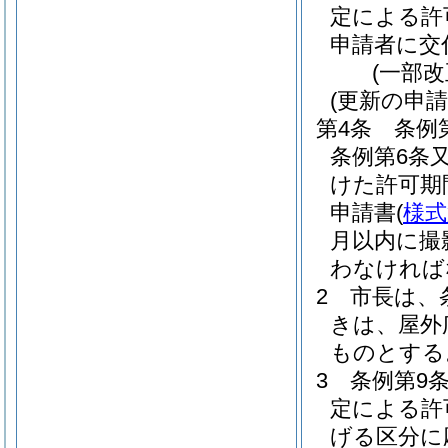
定による許
申請者に交
(一部改
(更新の申請
第4条
条例
条例第6条
けた許可期
申請書
(
様式
月以内に撮
わなければ
2
市長は、
きは、屋外
ものとする
3
条例第9
定による許
げる区分に