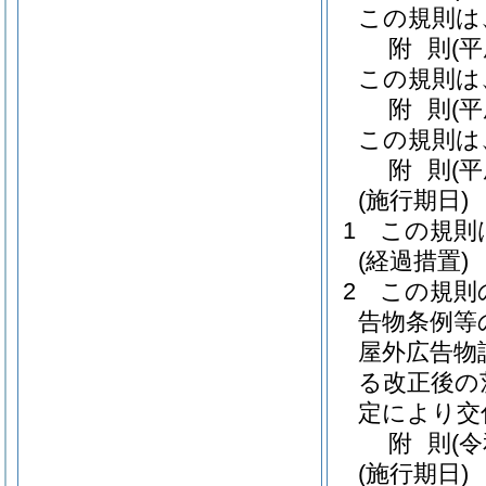
この規則は
附
則
(
この規則は
附
則
(
この規則は
附
則
(
(施行期日)
1
この規則
(経過措置)
2
この規則
告物条例等
屋外広告物
る改正後の
定により交
附
則
(
(施行期日)