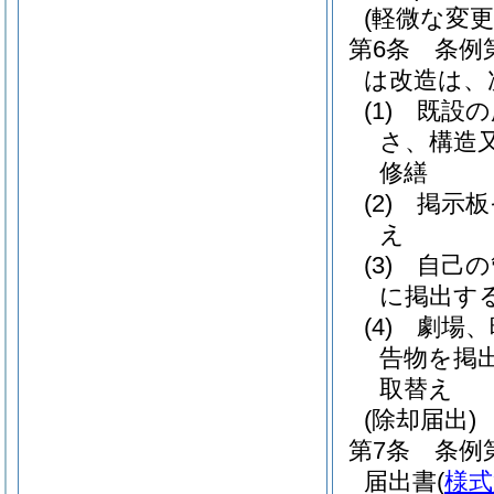
(軽微な変更
第6条
条例
は改造は、
(1)
既設の
さ、構造
修繕
(2)
掲示板
え
(3)
自己の
に掲出す
(4)
劇場、
告物を掲
取替え
(除却届出)
第7条
条例
届出書
(
様式