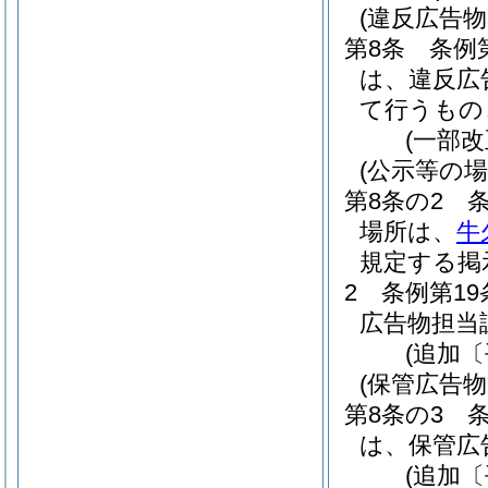
(違反広告
第8条
条例
は、違反広
て行うもの
(一部改
(公示等の場
第8条の2
場所は、
牛
規定する掲
2
条例第1
広告物担当
(追加〔
(保管広告
第8条の3
は、保管広
(追加〔