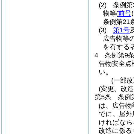
(2)
条例第
物等
(
前号
条例第21
(3)
第1号
広告物等
を有する
4
条例第9
告物安全点
い。
(一部改
(変更、改造
第5条
条例
は、広告物
でに、屋外
ければなら
改造に係る