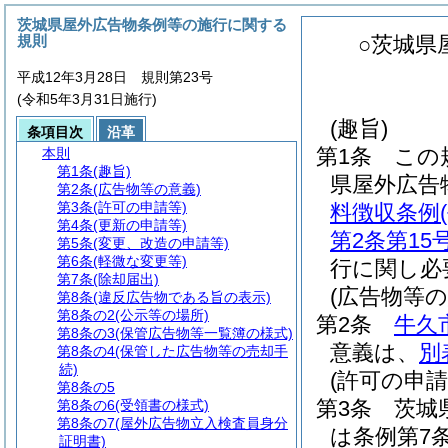
茨城県屋外広告物条例等の施行に関する
規則
○茨城県
平成12年3月28日 規則第23号
(令和5年3月31日施行)
(趣旨)
条項目次
沿革
第1条
この
本則
第1条
(趣旨)
県屋外広告
第2条
(広告物等の意義)
第3条
(許可の申請等)
料徴収条例
第4条
(更新の申請等)
第2条第15
第5条
(変更、改造の申請等)
第6条
(軽微な変更等)
行に関し必
第7条
(除却届出)
(広告物等の
第8条
(違反広告物である旨の表示)
第8条の2
(公示等の場所)
第2条
牛久
第8条の3
(保管広告物等一覧簿の様式)
意義は、
別
第8条の4
(保管した広告物等の売却手
続)
(許可の申請
第8条の5
第3条
茨城
第8条の6
(受領書の様式)
第8条の7
(屋外広告物立入検査員身分
は条例第7
証明書)