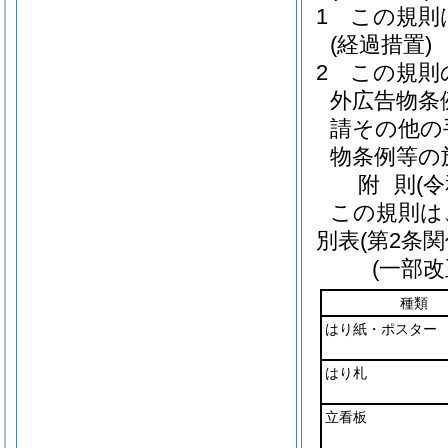
1
この規則
(経過措置)
2
この規則
外広告物条
請その他の
物条例等の
附
則
(
この規則は
別表
(第2条関
(一部改
種類
はり紙・ポスター
はり札
立看板