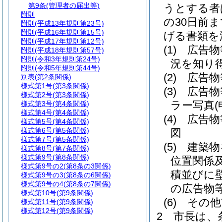
第9条
(管理者の届出等)
うとする者
附則
の30日前
附則
(平成13年規則第23号)
附則
(平成16年規則第15号)
げる書類を
附則
(平成17年規則第12号)
(1)
広告物
附則
(平成18年規則第57号)
附則
(令和3年規則第24号)
況を知り得
附則
(令和5年規則第44号)
(2)
広告物
別表
(第2条関係)
様式第1号
(第3条関係)
(3)
広告物
様式第2号
(第3条関係)
ラー写真
様式第3号
(第4条関係)
様式第4号
(第4条関係)
(4)
広告物
様式第5号
(第4条関係)
様式第6号
(第5条関係)
図
様式第7号
(第5条関係)
(5)
建築物
様式第8号
(第7条関係)
様式第9号
(第8条関係)
位置関係
様式第9号の2
(第8条の3関係)
積並びに
様式第9号の3
(第8条の6関係)
様式第9号の4
(第8条の7関係)
の広告物
様式第10号
(第9条関係)
(6)
その他
様式第11号
(第9条関係)
様式第12号
(第9条関係)
2
市長は、