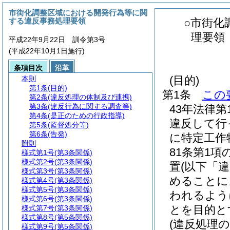
市街化調整区域における開発行為等に関
する違反事務処理要領
○市街化
理要領
平成22年9月22日 訓令第3号
(平成22年10月1日施行)
条項目次
沿革
(目的)
本則
第1条
(目的)
第1条
この
第2条
(違反処理の体制及び連携)
第3条
(違反行為に関する調査等)
43年法律第
第4条
(是正のための行政指導)
違反して行
第5条
(監督処分等)
第6条
(告発)
に特定工作
附則
81条第1
様式第1号
(第3条関係)
様式第2号
(第3条関係)
置
(以下「
様式第3号
(第3条関係)
めることに
様式第4号
(第3条関係)
様式第5号
(第3条関係)
われるよう
様式第6号
(第3条関係)
とを目的と
様式第7号
(第3条関係)
様式第8号
(第5条関係)
(違反処理
様式第9号
(第5条関係)