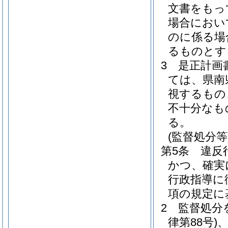
文書をもっ
場合におい
のに係る場
るものとす
3
是正計画
ては、県南
視するもの
不十分なも
る。
(監督処分等
第5条
違反
かつ、確実
行政指導に
項の規定に
2
監督処分
律第88号)