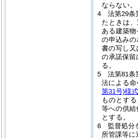
ならない。
4
法第29
たときは、
ある建築物
の申込みの
書の写し又
の承諾保留
る。
5
法第81
法による命
第31号)
様式
ものとする
等への供給
とする。
6
監督処分
所管課等に