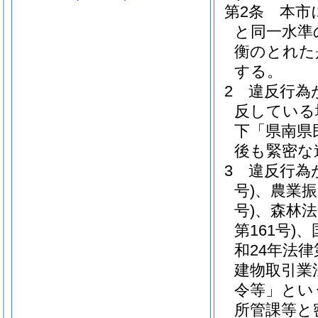
第2条
本市
と同一水準
衡のとれた
する。
2
違反行為
反している
下「県南県
後も緊密な
3
違反行為
号)
、農業振
号)
、森林法
第161号)
、
和24年法律第
建物取引業
令等」とい
所管課等と