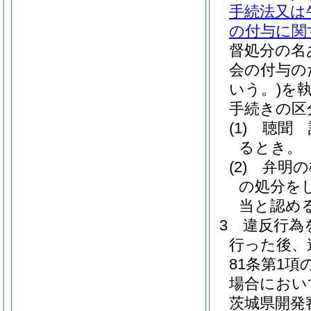
手続法又は
の付与に関
督処分の名
会の付与の
いう。)
を
手続きの区
(1)
聴聞 
るとき。
(2)
弁明の
の処分を
当と認め
3
違反行為
行った後、
81条第1
場合におい
茨城県開発