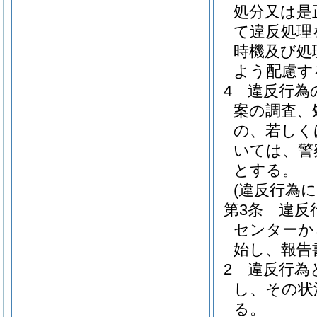
処分又は是
て違反処理
時機及び処
よう配慮す
4
違反行為
案の調査、
の、若しく
いては、警
とする。
(違反行為
第3条
違反
センターか
始し、報告
2
違反行為
し、その状
る。