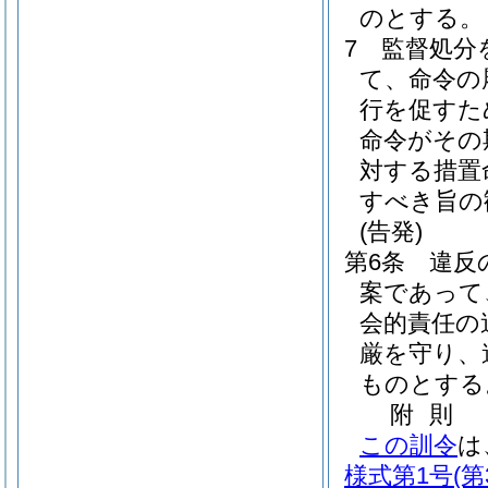
のとする。
7
監督処分
て、命令の
行を促すた
命令がその
対する措置
すべき旨の
(告発)
第6条
違反
案であって
会的責任の
厳を守り、
ものとする
附
則
この訓令
は
様式第1号
(