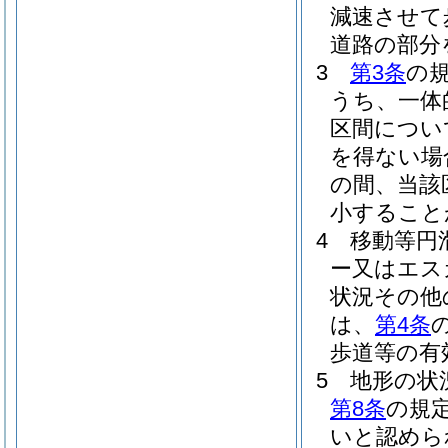
減速させて
道路の部分
3
第3条
の
うち、一体
区間につい
を得ない場
の間、当該
小すること
4
移動等円
ー又はエス
状況その他
は、
第4条
歩道等の有
5
地形の状
第8条
の規
いと認めら