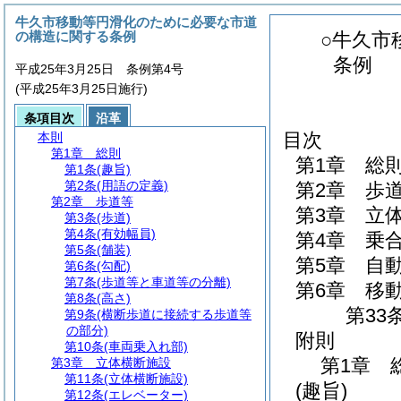
牛久市移動等円滑化のために必要な市道
の構造に関する条例
○牛久市
条例
平成25年3月25日 条例第4号
(平成25年3月25日施行)
条項目次
沿革
目次
本則
第1章
総則
第1章
総
第1条
(趣旨)
第2条
(用語の定義)
第2章
歩
第2章
歩道等
第3章
立
第3条
(歩道)
第4条
(有効幅員)
第4章
乗
第5条
(舗装)
第5章
自
第6条
(勾配)
第7条
(歩道等と車道等の分離)
第6章
移
第8条
(高さ)
第33条
第9条
(横断歩道に接続する歩道等
の部分)
附則
第10条
(車両乗入れ部)
第1章
第3章
立体横断施設
第11条
(立体横断施設)
(趣旨)
第12条
(エレベーター)