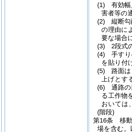
(1)
有効幅
害者等の
(2)
縦断勾
の理由に
要な場合
(3)
2段式
(4)
手すり
を貼り付
(5)
路面は
上げとす
(6)
通路の
る工作物
おいては
(階段)
第16条
移
場を含む。