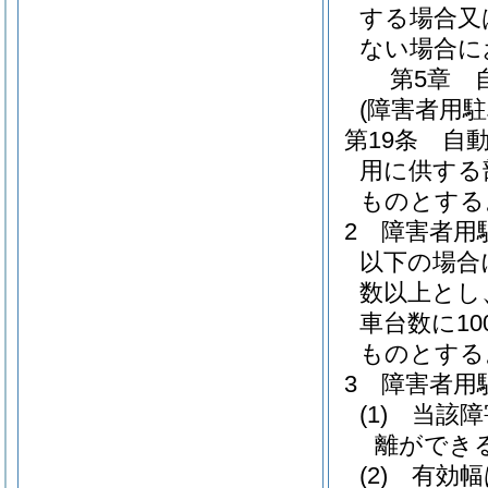
する場合又
ない場合に
第5章
(障害者用駐
第19条
自
用に供する
ものとする
2
障害者用
以下の場合
数以上とし
車台数に1
ものとする
3
障害者用
(1)
当該障
離ができ
(2)
有効幅