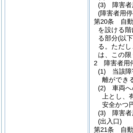
(3)
障害者
(障害者用停
第20条
自
を設ける階
る部分
(以
る。
ただし
は、この限
2
障害者用
(1)
当該障
離ができ
(2)
車両へ
上とし、
安全かつ
(3)
障害者
(出入口)
第21条
自