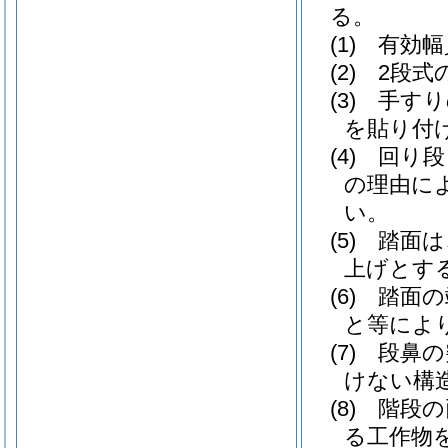
る。
(1)
有効幅
(2)
2段式
(3)
手すり
を貼り付
(4)
回り段
の理由に
い。
(5)
踏面は
上げとす
(6)
踏面の
と等によ
(7)
段鼻の
けない構
(8)
階段の
る工作物