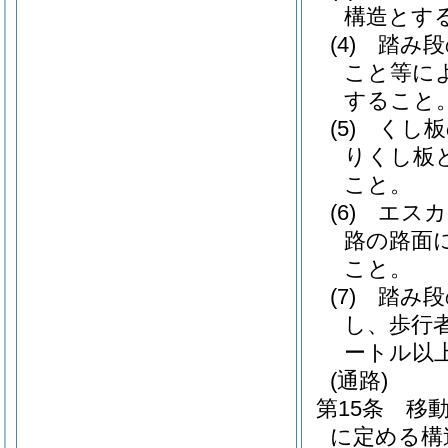
構造とす
(4)
踏み段
こと等に
すること
(5)
くし板
りくし板
こと。
(6)
エスカ
路の路面
こと。
(7)
踏み段
し、歩行
ートル以
(通路)
第15条
移
に定める構