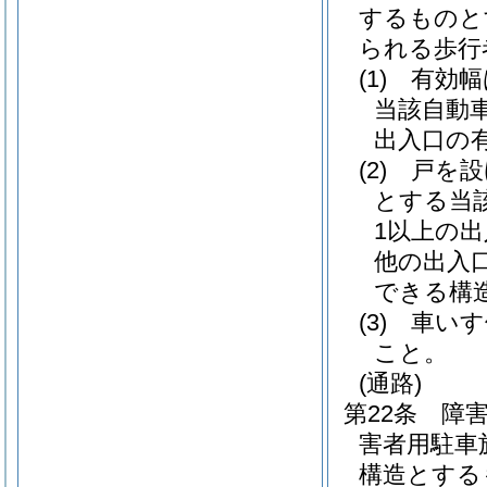
するものと
られる歩行
(1)
有効幅
当該自動
出入口の
(2)
戸を設
とする当
1以上の
他の出入
できる構
(3)
車いす
こと。
(通路)
第22条
障
害者用駐車
構造とする