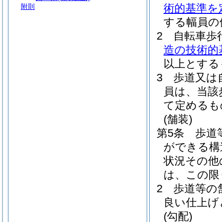
術的基準を
附則
する幅員の
2
自転車歩
造の技術的
以上とする
3
歩道又は
員は、当該
て定めるも
(舗装)
第5条
歩道
ができる構
状況その他
は、この限
2
歩道等の
良い仕上げ
(勾配)