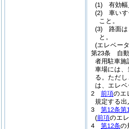
(1)
有効幅
(2)
車いす
こと。
(3)
路面は
と。
(エレベータ
第23条
自
者用駐車施
車場には、
る。
ただし
は、エレベ
2
前項
のエ
規定する出
3
第12条第
(
前項
のエレ
4
第12条
の