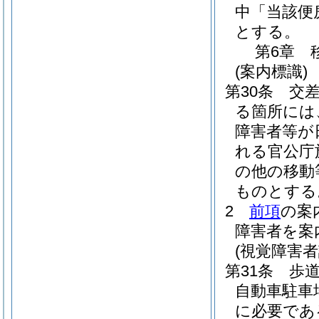
中「当該便
とする。
第6章
(案内標識)
第30条
交
る箇所には
障害者等が
れる官公庁
の他の移動
ものとする
2
前項
の案
障害者を案
(視覚障害
第31条
歩
自動車駐車
に必要であ