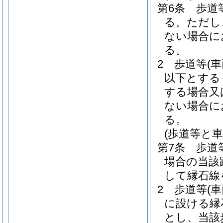
第6条
歩道
る。
ただし
ない場合に
る。
2
歩道等
(
以下とする
する場合又
ない場合に
る。
(歩道等と車
第7条
歩道
場合の当該
して縁石線
2
歩道等
(
に設ける縁
とし、当該