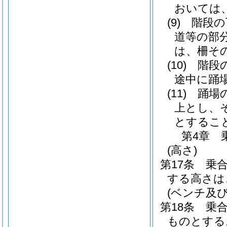
おいては
(9)
階段の
道等の部
は、柵そ
(10)
階段
途中に踊
(11)
踊場
上とし、
とするこ
第4章
(高さ)
第17条
乗
する高さは
(ベンチ及び
第18条
乗
ものとする