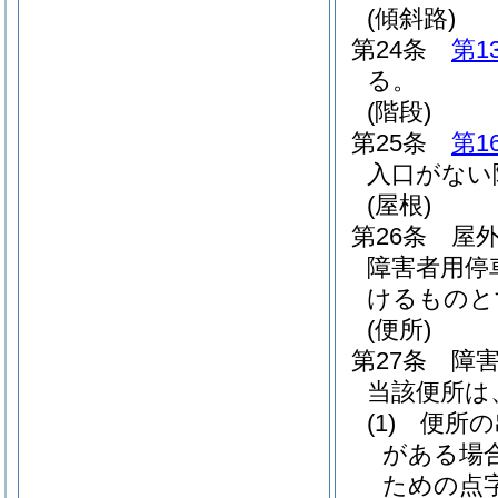
(傾斜路)
第24条
第1
る。
(階段)
第25条
第1
入口がない
(屋根)
第26条
屋
障害者用停
けるものと
(便所)
第27条
障
当該便所は
(1)
便所の
がある場
ための点