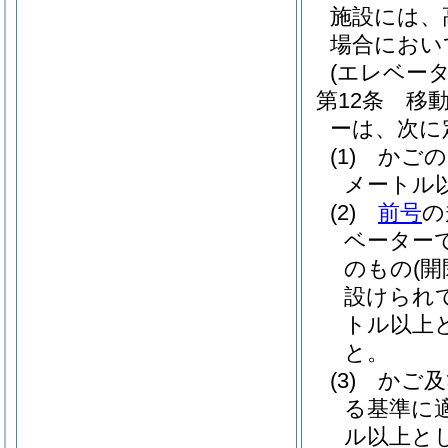
施設には、
場合におい
(エレベータ
第12条
移
ーは、次に
(1)
かごの
メートル
(2)
前号
の
ベーター
のもの
(
設けられ
トル以上と
と。
(3)
かご及
る基準に
ル以上と