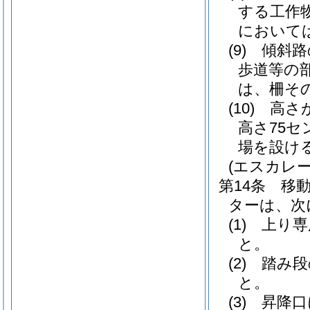
する工作
において
(9)
傾斜路
歩道等の
は、柵そ
(10)
高さ
高さ75セ
場を設け
(エスカレー
第14条
移
ターは、次
(1)
上り専
と。
(2)
踏み段
と。
(3)
昇降口