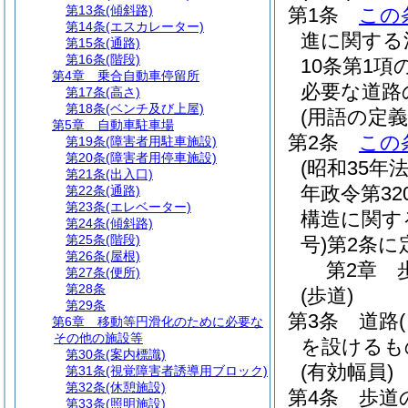
第13条
(傾斜路)
第1条
この
第14条
(エスカレーター)
進に関する
第15条
(通路)
第16条
(階段)
10条第1
第4章
乗合自動車停留所
必要な道路
第17条
(高さ)
第18条
(ベンチ及び上屋)
(用語の定義
第5章
自動車駐車場
第2条
この
第19条
(障害者用駐車施設)
第20条
(障害者用停車施設)
(昭和35年法
第21条
(出入口)
年政令第32
第22条
(通路)
第23条
(エレベーター)
構造に関す
第24条
(傾斜路)
第25条
(階段)
号)
第2条に
第26条
(屋根)
第2章
第27条
(便所)
第28条
(歩道)
第29条
第3条
道路
第6章
移動等円滑化のために必要な
その他の施設等
を設けるも
第30条
(案内標識)
(有効幅員)
第31条
(視覚障害者誘導用ブロック)
第32条
(休憩施設)
第4条
歩道
第33条
(照明施設)