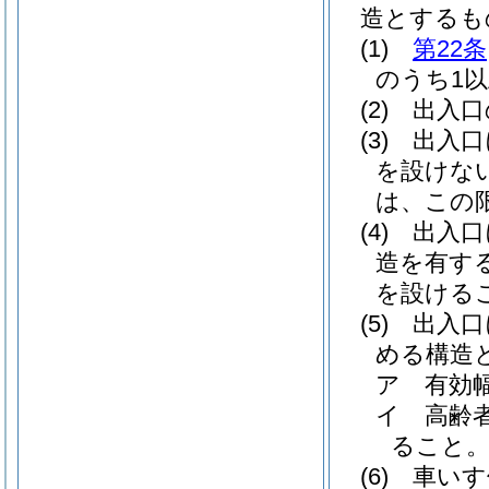
造とするも
(1)
第22条
のうち1
(2)
出入口
(3)
出入口
を設けな
は、この
(4)
出入口
造を有す
を設ける
(5)
出入口
める構造
ア
有効
イ
高齢
ること
(6)
車いす