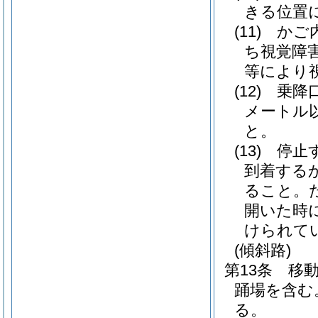
きる位置
(11)
かご
ち視覚障
等により
(12)
乗降
メートル
と。
(13)
停止
到着する
ること。
開いた時
けられて
(傾斜路)
第13条
移
踊場を含む
る。