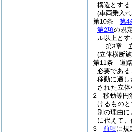
構造とする
(車両乗入れ
第10条
第4
第2項
の規
ル以上とす
第3章
(立体横断施
第11条
道
必要である
移動に適し
された立体
2
移動等円
けるものと
別の理由に
に代えて、
3
前項
に規