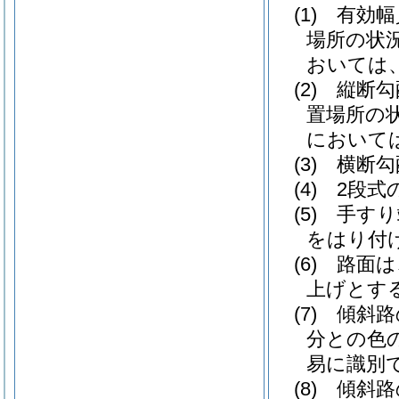
(1)
有効幅
場所の状
おいては
(2)
縦断勾
置場所の
において
(3)
横断勾
(4)
2段式
(5)
手すり
をはり付
(6)
路面は
上げとす
(7)
傾斜路
分との色
易に識別
(8)
傾斜路