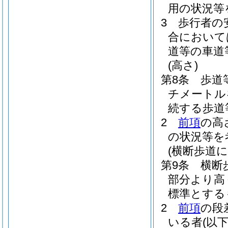
用の状況等
3
歩行者の
合において
道等の車道
(高さ)
第8条
歩道
チメートル
続する歩道
2
前項
の高
の状況等を
(横断歩道
第9条
横断
部分より高
標準とする
2
前項
の段
いる者
(以