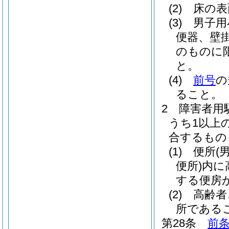
(2)
床の表
(3)
男子用
便器、壁
のものに限
と。
(4)
前号
の
ること。
2
障害者用
うち1以上
合するもの
(1)
便所
(
便所)
内に
する便房
(2)
高齢者
所である
第28条
前条