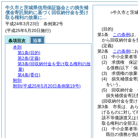
牛久市と茨城県信用保証協会との損失補
償金寄託契約に基づく回収納付金を受け
○牛久市と茨
取る権利の放棄に…
平成24年3月23日 条例第2号
(目的)
(平成25年5月20日施行)
第1条
この条例
は
から回収納付金を
条項目次
沿革
(定義)
本則
第2条
この条例
に
第1条
(目的)
(1)
中小企業者等
第2条
(定義)
(2)
求償権 保証
第3条
(回収納付金を受け取る権利の放
る債務
(以下「
棄)
(3)
求償権の放棄
第4条
(委任)
(4)
損失補償金寄
附則
をいう。
附則
(平成25年5月20日条例第19号)
(5)
回収納付金 
損失補償金寄託
(回収納付金を受け
第3条
市長は、あ
げるものに対して
該不等価譲渡又は
取る権利の全部又
(1)
中小企業者等
既往の債務が負