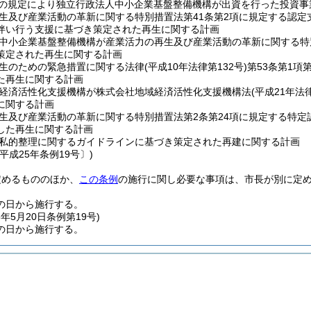
条の規定により独立行政法人中小企業基盤整備機構が出資を行った投資事
生及び産業活動の革新に関する特別措置法第41条第2項に規定する認定
伴い行う支援に基づき策定された再生に関する計画
中小企業基盤整備機構が産業活力の再生及び産業活動の革新に関する特
策定された再生に関する計画
生のための緊急措置に関する法律
(平成10年法律第132号)
第53条第1
た再生に関する計画
経済活性化支援機構が株式会社地域経済活性化支援機構法
(平成21年法
に関する計画
生及び産業活動の革新に関する特別措置法第2条第24項に規定する特定
した再生に関する計画
私的整理に関するガイドラインに基づき策定された再建に関する計画
平成25年条例19号〕)
定めるもののほか、
この条例
の施行に関し必要な事項は、市長が別に定
の日から施行する。
5年5月20日
条例第19号)
の日から施行する。