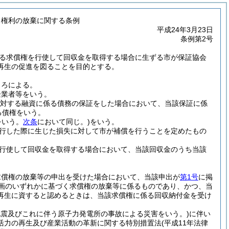
る権利の放棄に関する条例
平成24年3月23日
条例第2号
る求償権を行使して回収金を取得する場合に生ずる市が保証協会
再生の促進を図ることを目的とする。
ころによる。
企業者等をいう。
に対する融資に係る債務の保証をした場合において、当該保証に係
る債権をいう。
をいう。
次条
において同じ。)
をいう。
行した際に生じた損失に対して市が補償を行うことを定めたもの
行使して回収金を取得する場合において、当該回収金のうち当該
求償権の放棄等の申出を受けた場合において、当該申出が
第1号
に掲
画のいずれかに基づく求償権の放棄等に係るものであり、かつ、当
再生に資すると認めるときは、当該求償権に係る回収納付金を受け
沖地震及びこれに伴う原子力発電所の事故による災害をいう。)
に伴い
活力の再生及び産業活動の革新に関する特別措置法
(平成11年法律