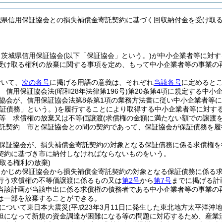
城県信用保証協会との損失補償金寄託契約に基づく回収納付金を受け取
、茨城県信用保証協会
(以下「保証協会」という。)
が中小企業者等に対す
受け取る権利の放棄に関する事項を定め、もって中小企業者等の事業の
おいて、
次の各号
に掲げる用語の意義は、それぞれ
当該各号
に定めると
 信用保証協会法
(昭和28年法律第196号)
第20条第4項に規定する中小
協会が、信用保証協会法第8条第1項の業務方法書に従い中小企業者等
保証債務」という。)
を履行することにより取得する中小企業者等に対す
等 求償権の放棄又は不等価譲渡
(求償権の金額に満たない額での譲渡
託契約 市と保証協会との間の契約であって、保証協会が保証債務を履
保証協会が、損失補償金寄託契約の対象となる保証債務に係る求償権を
契約に基づき市に納付しなければならないものをいう。
取る権利の放棄)
らかじめ保証協会から損失補償金寄託契約の対象となる保証債務に係る
行う求償権の不等価譲渡に係るもの又は
第2号
から
第7号
までに掲げる計
当該計画が当該申出に係る求償権の債務者である中小企業者等の事業の
は一部を放棄することができる。
について東日本大震災
(平成23年3月11日に発生した東北地方太平洋
担になって新規の資金調達が困難になる等の問題に対応するため、産業