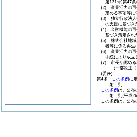
第131号)
第47
(2)
産業活力の再
定める事項等に
(3)
独立行政法人
の支援に基づき
(4)
金融機能の再
基づき策定され
(5)
株式会社地域
者等に係る再生
(6)
産業活力の再
手続により成立
(7)
市長が認める
(一部改正〔
(委任)
第4条
この条例
に
附
則
この条例
は、公布
附
則
(平成2
この条例は、公布