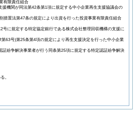
業有限責任組合
支援機関が同法第42条第1項に規定する中小企業再生支援協議会の
別措置法第47条の規定により出資を行った投資事業有限責任組合
項第2号に規定する特定協定銀行である株式会社整理回収機構の支援に
律第63号)
第25条第4項の規定により再生支援決定を行った中小企業
認証紛争解決事業者が行う同条第25項に規定する特定認証紛争解決
める。