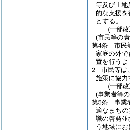
等及び土地
的な支援を
とする。
(一部改
(市民等の責
第4条
市民
家庭の外で
置を行うよ
2
市民等は
施策に協力
(一部改
(事業者等の
第5条
事業
適なまちの
識の啓発並
う地域にお