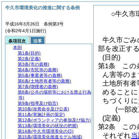
牛久市環境美化の推進に関する条例
○牛久市
平成16年3月26日 条例第3号
(令和2年4月1日施行)
牛久市ごみ
条項目次
沿革
部を改正す
本則
第1条
(目的)
(目的)
第2条
(定義)
第3条
(市の責務)
第1条
この
第4条
(市民等の責務)
ん害等のま
第5条
(事業者等の責務)
第6条
(土地所有者等の責務)
土地所有者
第7条
(喫煙者の責務)
めることに
第8条
(公共の場所等における禁止行為
等)
ちづくりに
第9条
(指導及び助言)
(一部改
第10条
(改善命令及び公表)
第11条
(実施計画の策定)
(定義)
第12条
(ボランティアの参加及び協力)
第2条
この
第13条
(環境美化の状況の把握)
第14条
(牛久市環境美化の日)
それぞれ
当
第15条
(環境美化推進モデル地域)