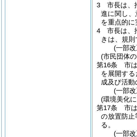
3
市長は、
進に関し、
を重点的に
4
市長は、
きは、規則
(一部改
(市民団体
第16条
市
を展開する
成及び活動
(一部改
(環境美化
第17条
市
の放置防止
る。
(一部改