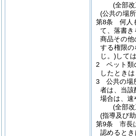
(全部改
(公共の場
第8条
何人
て、落書き
商品その他
する権限の
じ。)
して
2
ペット類
したときは
3
公共の場
者は、当該
場合は、速
(全部改
(指導及び助
第9条
市長
認めるとき