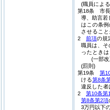
(職員によ
第18条
市
導、助言若
はこの条例
させること
2
前項
の規
職員は、そ
ったときは
(一部改
(罰則)
第19条
第1
ける
第8条
違反した者
2
第10条第
第8条第2項
3万円以下