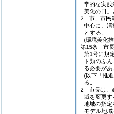
常的な実践
美化の日」
2
市、市民
中心に、清
とする。
(環境美化
第15条
市
第1号に規
ト類のふん
る必要があ
(以下「推
る。
2
市長は、
域を変更す
地域の指定
モデル地域