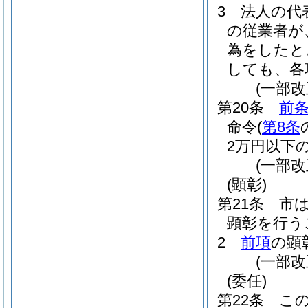
3
法人の代
の従業者が
為をしたと
しても、各
(一部改
第20条
前
命令
(
第8条
2万円以下
(一部改
(顕彰)
第21条
市
顕彰を行う
2
前項
の顕
(一部改
(委任)
第22条
こ