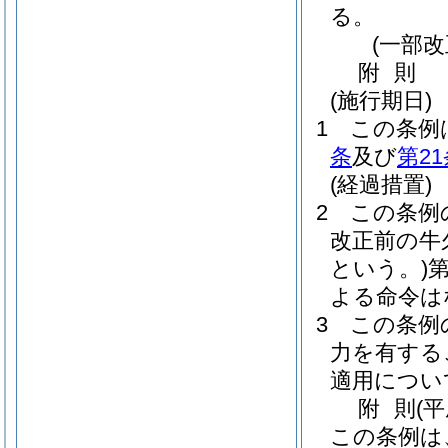
る。
(一部改
附
則
(施行期日)
1
この条例
条
及び
第21
(経過措置)
2
この条例
改正前の牛
という。)
よる命令は
3
この条例
力を有する
適用につい
附
則
(
この条例は