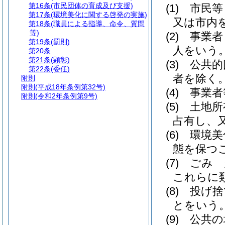
第16条
(市民団体の育成及び支援)
(1)
市民等
第17条
(環境美化に関する啓発の実施)
又は市内
第18条
(職員による指導、命令、質問
等)
(2)
事業者
第19条
(罰則)
人をいう
第20条
第21条
(顕彰)
(3)
公共的
第22条
(委任)
者を除く。
附則
附則
(平成18年条例第32号)
(4)
事業者
附則
(令和2年条例第9号)
(5)
土地所
占有し、
(6)
環境美
態を保つ
(7)
ごみ 
これらに
(8)
投げ捨
とをいう
(9)
公共の