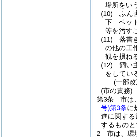
場所をい
(10)
ふん
下「ペッ
等を汚す
(11)
落書
の他の工
観を損ね
(12)
飼い
をしてい
(一部改
(市の責務)
第3条
市は
号)
第3条
に
進に関する
するものと
2
市は、環