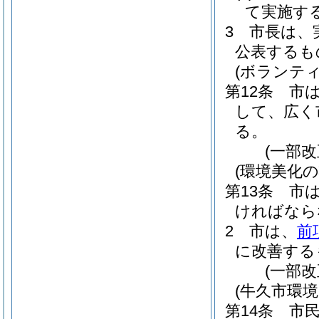
て実施す
3
市長は、
公表するも
(ボランテ
第12条
市
して、広く
る。
(一部改
(環境美化の
第13条
市
ければなら
2
市は、
前
に改善する
(一部改
(牛久市環境
第14条
市