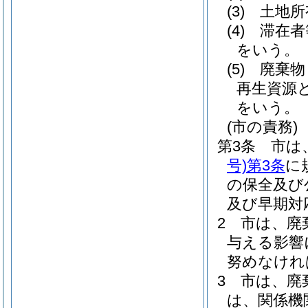
(3)
土地所
(4)
滞在者
をいう。
(5)
廃棄物
再生資源
をいう。
(市の責務)
第3条
市は
号)
第3条
に
の保全及び
及び早期対
2
市は、廃
与える影響
努めなけれ
3
市は、廃
は、関係機