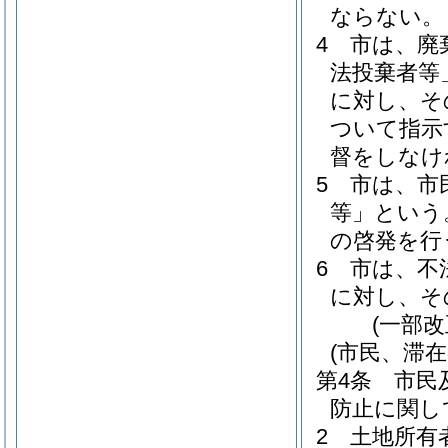
ならない。
4
市は、廃
法投棄者等
に対し、そ
ついて指示
督をしなけ
5
市は、市
等」という
の啓発を行
6
市は、不
に対し、そ
(一部改
(市民、滞
第4条
市民
防止に関し
2
土地所有