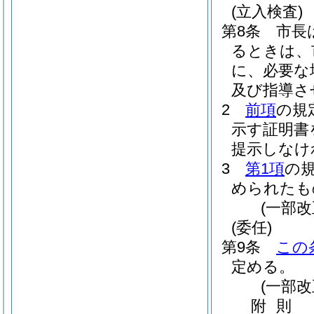
(立入検査)
第8条
市長
るときは、
に、必要な
及び指導さ
2
前項
の規
示す証明書
提示しなけ
3
第1項
の
められたも
(一部改
(委任)
第9条
この
定める。
(一部改
附
則