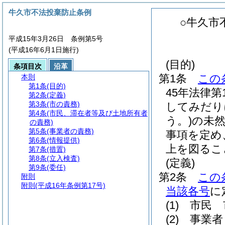
牛久市不法投棄防止条例
○牛久市
平成15年3月26日 条例第5号
(平成16年6月1日施行)
(目的)
条項目次
沿革
第1条
この
本則
第1条
(目的)
45年法律第
第2条
(定義)
第3条
(市の責務)
してみだり
第4条
(市民、滞在者等及び土地所有者
う。)
の未
の責務)
第5条
(事業者の責務)
事項を定め
第6条
(情報提供)
上を図るこ
第7条
(措置)
第8条
(立入検査)
(定義)
第9条
(委任)
第2条
この
附則
附則
(平成16年条例第17号)
当該各号
に
(1)
市民 
(2)
事業者