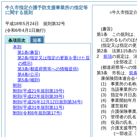
牛久市指定介護予防支援事業所の指定等
に関する規則
○牛久市指定
平成18年5月24日 規則第32号
(趣旨)
(令和6年4月1日施行)
第1条
この規則は
に定めるもののほ
条項目次
沿革
(指定又は指定の更
本則
第2条
法第115条
第1条
(趣旨)
2
前項
の規定は、法
第2条
(指定又は指定の更新を受けた旨
(全部改正〔
の標示)
(都道府県等への情
第3条
(都道府県等への情報提供)
第3条
市長は、
前
第4条
(公示)
康保険団体連合会
第5条
(補則)
(1)
事業所の名称
附則
(2)
当該事業所の
附則
(平成21年規則第19号)
(3)
指定年月日及
附則
(平成22年規則第39号)
(4)
事業開始年月
附則
(平成26年12月12日規則第34号)
(5)
運営規程
附則
(平成31年規則第11号)
(6)
介護保険事業
附則
(令和6年規則第17号)
(7)
管理者の氏名
(8)
役員の氏名、
(9)
介護支援専門
(一部改正〔