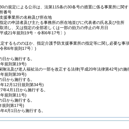
の30の規定による公示は、法第115条の30各号の措置に係る事業所に
所番号
支援事業所の名称及び所在地
指定の申請者及び主たる事務所の所在地並びに代表者の氏名及び住所
取消し、又は指定の全部若しくは一部の効力の停止の年月日
平成21年規則19号・令和6年17号〕)
規定するもののほか、指定介護予防支援事業所の指定等に関し必要な事
令和6年規則17号〕)
の日から施行する。
1年
規則第19号)
保険法及び老人福祉法の一部を改正する法律
(平成20年法律第42号)
の施
2年
規則第39号)
の日から施行する。
6年12月12日
規則第34号)
7年4月1日から施行する。
1年
規則第11号)
の日から施行する。
年
規則第17号)
6年4月1日から施行する。