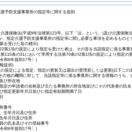
介護予防支援事業所の指定等に関する規則
、介護保険法
(平成9年法律第123号。以下「法」という。)
及び介護保険
か、指定介護予防支援事業所の指定等に関し必要な事項を定めるものと
新を受けた旨の標示)
の22第1項の規定により指定を受けた者は、その旨を当該指定に係る事
第115条の31において準用する法第70条の2第1項の規定により指定
令和6年規則17号〕)
報提供)
条
の規定による指定、指定の更新又は届出の受理若しくは更新
(以下この
その他の機関に対して、当該指定等に係る事業所に関する情報のうち、
及び所在地
指定の申請者の名称及び主たる事務所の所在地並びにその代表者の氏名
び指定更新年月日並びに指定有効期間満了日
日
所番号
、生年月日及び住所
生年月日及び住所
員の氏名及びその登録番号
令和6年規則17号〕)