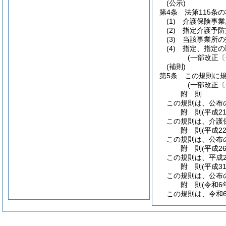
(公示)
第4条
法第115条
(1)
介護保険事業
(2)
指定介護予防
(3)
当該事業所の
(4)
指定、指定の
(一部改正〔
(補則)
第5条
この規則に
(一部改正〔
附
則
この規則は、公布
附
則
(平成2
この規則は、介護
附
則
(平成2
この規則は、公布
附
則
(平成2
この規則は、平成2
附
則
(平成3
この規則は、公布
附
則
(令和6
この規則は、令和