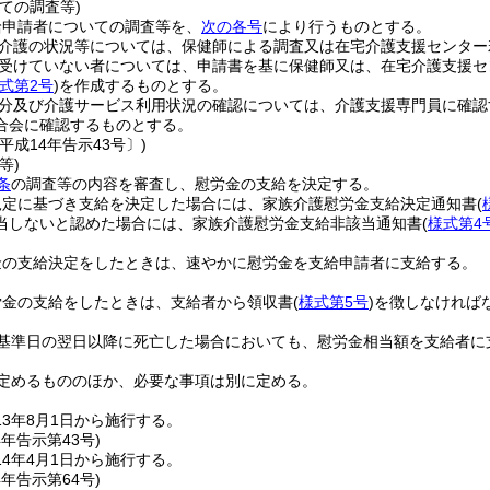
ての調査等)
給申請者についての調査等を、
次の各号
により行うものとする。
介護の状況等については、保健師による調査又は在宅介護支援センター
受けていない者については、申請書を基に保健師又は、在宅介護支援セ
式第2号
)
を作成するものとする。
分及び介護サービス利用状況の確認については、介護支援専門員に確認
合会に確認するものとする。
平成14年告示43号〕)
等)
条
の調査等の内容を審査し、慰労金の支給を決定する。
規定に基づき支給を決定した場合には、家族介護慰労金支給決定通知書
(
当しないと認めた場合には、家族介護慰労金支給非該当通知書
(
様式第4
金の支給決定をしたときは、速やかに慰労金を支給申請者に支給する。
労金の支給をしたときは、支給者から領収書
(
様式第5号
)
を徴しなければ
基準日の翌日以降に死亡した場合においても、慰労金相当額を支給者に
定めるもののほか、必要な事項は別に定める。
13年8月1日から施行する。
4年
告示第43号)
4年4月1日から施行する。
4年
告示第64号)