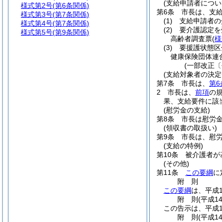
(支給申請者につい
様式第2号
(第6条関係)
第6条
市長は、支
様式第3号
(第7条関係)
(1)
支給申請者の
様式第4号
(第7条関係)
(2)
要介護認定を
様式第5号
(第9条関係)
高齢者調査票
(
様
(3)
要援護状態区
健康保険団体連
(一部改正〔
(支給対象者の決定
第7条
市長は、
第6
2
市長は、
前項
の
果、支給要件に該
(慰労金の支給)
第8条
市長は慰労
(領収書の取扱い)
第9条
市長は、慰
(支給の特例)
第10条
被介護者が
(その他)
第11条
この要綱
に
附
則
この要綱
は、平成
附
則
(平成1
この告示は、平成1
附
則
(平成1