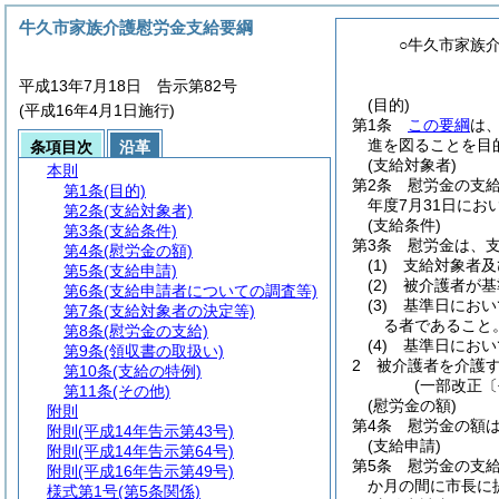
牛久市家族介護慰労金支給要綱
○牛久市家族
平成13年7月18日 告示第82号
(目的)
(平成16年4月1日施行)
第1条
この要綱
は
進を図ることを目
条項目次
沿革
(支給対象者)
本則
第2条
慰労金の支
第1条
(目的)
年度7月31日にお
第2条
(支給対象者)
(支給条件)
第3条
(支給条件)
第3条
慰労金は、
第4条
(慰労金の額)
(1)
支給対象者及
第5条
(支給申請)
(2)
被介護者が基
第6条
(支給申請者についての調査等)
(3)
基準日におい
第7条
(支給対象者の決定等)
る者であること
第8条
(慰労金の支給)
(4)
基準日におい
第9条
(領収書の取扱い)
2
被介護者を介護
第10条
(支給の特例)
(一部改正〔
第11条
(その他)
(慰労金の額)
附則
第4条
慰労金の額
附則
(平成14年告示第43号)
(支給申請)
附則
(平成14年告示第64号)
第5条
慰労金の支
附則
(平成16年告示第49号)
か月の間に市長に
様式第1号
(第5条関係)