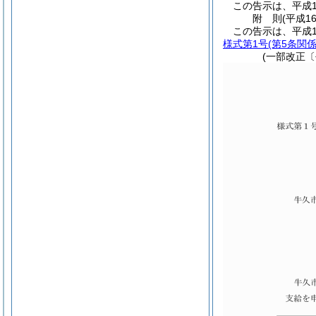
この告示は、平成1
附
則
(平成1
この告示は、平成1
様式第1号
(第5条関係
(一部改正〔