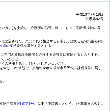
平成13年7月18日
告示第82号
という。)
を支給し、介護者の労苦に報い、もって高齢者福祉の増
5と認定された、又はそれに相当すると市長が認める在宅高齢者
(毎
次条
の支給条件を満たす者とする。
主に在宅の要援護高齢者を介護する介護者に支給するものとする。
していること。
テイの利用を除く。)
を利用していないこと。
を含む。)
の常態で、支給対象者世帯が市県民税非課税世帯に属す
る。
。
支給申請書
(
様式第1号
。以下「申請書」という。)
を基準日の翌月1