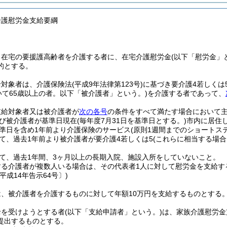
介護慰労金支給要綱
、在宅の要援護高齢者を介護する者に、在宅介護慰労金
(以下「慰労金」
的とする。
給対象者は、介護保険法
(平成9年法律第123号)
に基づき要介護4若しくは
いて65歳以上の者。以下「被介護者」という。)
を介護する者であって、
支給対象者又は被介護者が
次の各号
の条件をすべて満たす場合において
び被介護者が基準日現在
(毎年度7月31日を基準日とする。)
市内に居住
準日を含め1年前より介護保険のサービス
(原則1週間までのショートス
て、過去1年前より被介護者が要介護4若しくは5
(これらに相当する場合
。
て、過去1年間、3ヶ月以上の長期入院、施設入所をしていないこと。
する介護者が複数人いる場合は、その代表者1人に対して慰労金を支給す
平成14年告示64号〕)
は、被介護者を介護するものに対して年額10万円を支給するものとする
給を受けようとする者
(以下「支給申請者」という。)
は、家族介護慰労金
提出するものとする。