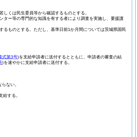
若しくは民生委員等から確認するものとする。
ンター等の専門的な知識を有する者により調査を実施し、要援護
するものとする。
ただし、基準日前1か月間については茨城県国民
様式第3号
)
を支給申請者に送付するとともに、申請者の審査の結
号
)
を速やかに支給申請者に送付する。
ならない。
支給する。