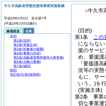
牛久市高齢者実態把握等事業実施要綱
○牛久市
平成19年2月5日 告示第7号
(平成19年2月5日施行)
(目的)
条項目次
沿革
第1条
この
本則
第1条
(目的)
にならない
第2条
(実施主体)
第3条
(対象者の範囲)
援のサービ
第4条
(事業の内容)
め、要援護
第5条
(高齢者実態把握等の再実施)
第6条
(台帳の整備)
「要援護高
第7条
(補則)
況等の実態
附則
別記様式
(第4条関係)
もに、サー
いう。)
を
(実施主体)
第2条
事業
切な事業運