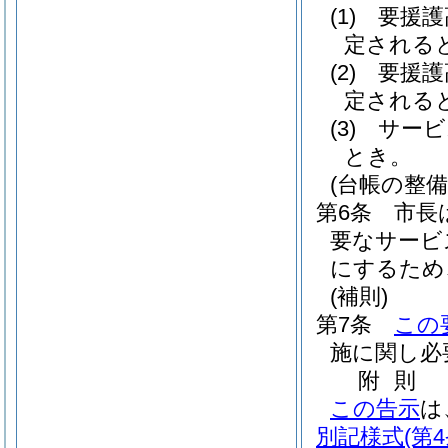
(1)
要援護
定される
(2)
要援護
定される
(3)
サービ
とき。
(台帳の整備
第6条
市長
要なサービ
にするため
(補則)
第7条
この
施に関し必
附
則
この告示
は
別記様式
(第