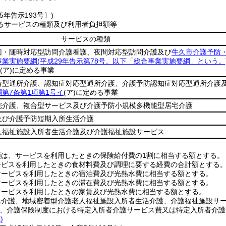
5年告示193号〕)
るサービスの種類及び利用者負担額等
サービスの種類
回・随時対応型訪問介護看護、夜間対応型訪問介護及び
牛久市介護予防
事業実施要綱
(平成29年告示第78号。以下「総合事業実施要綱」という。
(ア)
に定める事業
着型通所介護、認知症対応型通所介護、介護予防認知症対応型通所介護
第7条第1項第1号イ
(ア)
に定める事業
宅介護、複合型サービス及び介護予防小規模多機能型居宅介護
及び介護予防短期入所生活介護
人福祉施設入所者生活介護及び介護福祉施設サービス
額は、サービスを利用したときの保険給付費の1割に相当する額とする。
ービスを利用したときの食材料費及び調理に要する経費の合計額とする
サービスを利用したときの宿泊費及び光熱水費に相当する額とする。
サービスを利用したときの滞在費及び光熱水費に相当する額とする。
サービスを利用したときの家賃及び光熱水費に相当する額とする。
活介護、地域密着型介護老人福祉施設入所者生活介護、介護福祉施設サー
は、介護保険制度における特定入所者介護サービス費又は特定入所者介
)