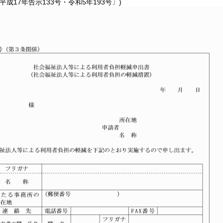
平成17年告示133号・令和5年193号〕)