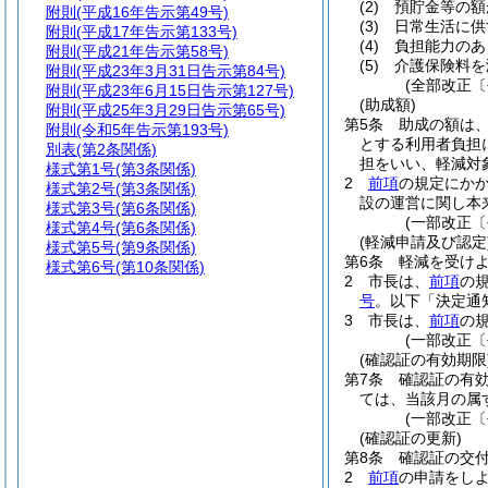
(2)
預貯金等の額
附則
(平成16年告示第49号)
(3)
日常生活に供
附則
(平成17年告示第133号)
(4)
負担能力のあ
附則
(平成21年告示第58号)
(5)
介護保険料を
附則
(平成23年3月31日告示第84号)
(全部改正〔
附則
(平成23年6月15日告示第127号)
(助成額)
附則
(平成25年3月29日告示第65号)
第5条
助成の額は
附則
(令和5年告示第193号)
とする利用者負担
別表
(第2条関係)
担をいい、軽減対
様式第1号
(第3条関係)
2
前項
の規定にか
様式第2号
(第3条関係)
設の運営に関し本
様式第3号
(第6条関係)
(一部改正〔
様式第4号
(第6条関係)
(軽減申請及び認定
様式第5号
(第9条関係)
第6条
軽減を受け
様式第6号
(第10条関係)
2
市長は、
前項
の
号
。以下「決定通
3
市長は、
前項
の
(一部改正〔
(確認証の有効期限
第7条
確認証の有
ては、当該月の属
(一部改正〔
(確認証の更新)
第8条
確認証の交
2
前項
の申請をし