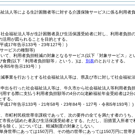
福祉法人等による生計困難者等に対する介護保険サービスに係る利用者
、社会福祉法人等が生計困難者及び生活保護受給者に対し、利用者負担
の活用が図られることを目的とする。
平成17年告示133号・23年127号〕)
サービスの種類等)
おいて、利用者負担軽減の対象となるサービス
(以下「対象サービス」と
び食費
(以下「利用者負担額等」という。)
は、
別表
のとおりとする。
令和5年告示193号〕)
軽減事業を行おうとする社会福祉法人等は、県及び市に対して社会福祉
り申出を行った社会福祉法人等は、牛久市から社会福祉法人等利用者負
利用する際に支払う利用者負担額等の4分の1
(老齢福祉年金受給者は2分の
とする。
平成17年告示133号・21年58号・23年84号・127号・令和5年193号〕)
は、市町村民税世帯非課税であって、次の要件の全てを満たす者のうち
て市長が認めた者及び生活保護受給者とする。
ただし、旧措置入所者で
等を除く。)
については、軽減制度の対象としない。
単身世帯にあっては150万円、その他の世帯にあっては150万円に世帯