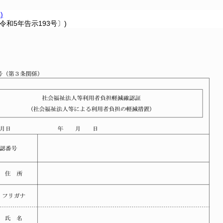
)
令和5年告示193号〕)