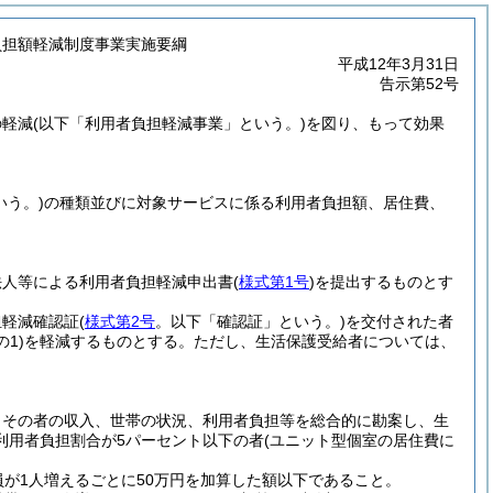
負担額軽減制度事業実施要綱
平成12年3月31日
告示第52号
の軽減
(以下「利用者負担軽減事業」という。)
を図り、もって効果
いう。)
の種類並びに対象サービスに係る利用者負担額、居住費、
法人等による利用者負担軽減申出書
(
様式第1号
)
を提出するものとす
担軽減確認証
(
様式第2号
。以下「確認証」という。)
を交付された者
1)
を軽減するものとする。
ただし、生活保護受給者については、
、その者の収入、世帯の状況、利用者負担等を総合的に勘案し、生
利用者負担割合が5パーセント以下の者
(ユニット型個室の居住費に
員が1人増えるごとに50万円を加算した額以下であること。