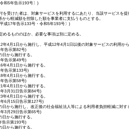
令和5年告示193号〕)
付を受けた者は、対象サービスを利用するにあたり、当該サービスを提
等から軽減額を控除した額を事業者に支払うものとする。
平成17年告示133号・令和5年193号〕)
定めるもののほか、必要な事項は別に定める。
2年4月1日から施行し、平成12年4月1日以後の対象サービスの利用か
5年
告示第82号)
の日から施行する。
6年
告示第49号)
6年4月1日から施行する。
7年
告示第133号)
8年4月1日から施行する。
1年
告示第58号)
1年4月1日から施行する。
3年3月31日
告示第84号)
3年4月1日から施行する。
3年6月15日
告示第127号)
の日から施行し、改正後の社会福祉法人等による利用者負担軽減に対する
5年3月29日
告示第65号)
の日から施行する。
年
告示第193号)
の日から施行する。