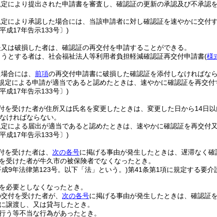
規定により提出された申請書を審査し、確認証の更新の承認及び不承認
規定により承認した場合には、当該申請者に対し確認証を速やかに交付
平成17年告示133号〕)
失又は破損した者は、確認証の再交付を申請することができる。
ようとする者は、社会福祉法人等利用者負担軽減確認証再交付申請書
(
様
た場合には、
前項
の再交付申請書に破損した確認証を添付しなければな
規定による申請が適当であると認めたときは、速やかに確認証を再交付
平成17年告示133号〕)
付を受けた者が住所又は氏名を変更したときは、変更した日から14日
なければならない。
規定による届出が適当であると認めたときは、速やかに確認証を再交付
平成17年告示133号〕)
付を受けた者は、
次の各号
に掲げる事由が発生したときは、遅滞なく確
を受けた者が牛久市の被保険者でなくなったとき。
平成9年法律第123号。以下「法」という。)
第41条第1項に規定する要
を必要としなくなったとき。
の交付を受けた者が、
次の各号
に掲げる事由が発生したときは、確認証
に譲渡し、又は貸与したとき。
行う等不当な行為があったとき。