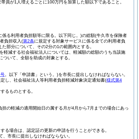
世帯員が1人増えるごとに100万円を加算した額以下であること。
に係る利用者負担額等に限る。以下同じ。)
の総額
(牛久市を保険者
者負担収入
(
第2条
に規定する対象サービスに係る全ての利用者負
えた部分について、その2分の1の範囲内とする。
を軽減する社会福祉法人については、軽減額の総額のうち当該施
について、全額を助成の対象とする。
3号
。以下「申請書」という。)
を市長に提出しなければならない。
決定し、社会福祉法人等利用者負担軽減対象決定通知書
(
様式第4
付するものとする。
負担の軽減の適用開始日の属する月が4月から7月までの場合にあっ
とする場合は、認定証の更新の申請を行うことができる。
て、市長に提出しなければならない。