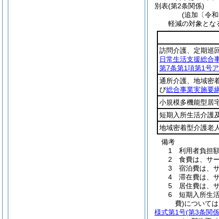
別表
(第2条関係)
(追加〔令和
軽減の対象とな
訪問介護、定期巡
日常生活支援総合
第7条第1項第1号ア
通所介護、地域密
び
総合事業実施要綱
小規模多機能型居
短期入所生活介護
地域密着型介護老
備考
1 利用者負担
2 食費は、サ
3 宿泊費は、
4 滞在費は、
5 居住費は、
6 短期入所生
費)について
様式第1号
(第3条関係