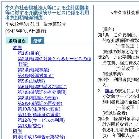
牛久市社会福祉法人等による生計困難者
等に対する介護保険サービスに係る利用
○牛久市社会
者負担額軽減制度…
平成12年3月31日 告示第52号
(目的)
(令和5年9月6日施行)
第1条
この要綱は
的な介護保険制度
条項目次
沿革
(一部改正〔
本則
(軽減の対象となる
第1条
(目的)
第2条
この要綱に
第2条
(軽減の対象となるサービスの種
滞在費、宿泊費及
類等)
(全部改正〔
第3条
(軽減事業)
(軽減事業)
第4条
(軽減対象者)
第3条
利用者負担
第5条
(助成額)
る。
第6条
(軽減申請及び認定)
2
前項
の規定によ
第7条
(確認証の有効期限)
が対象サービスを
第8条
(確認証の更新)
利用者負担の全額
第9条
(確認証の再交付)
(一部改正〔
第10条
(住所等の変更)
(軽減対象者)
第11条
(確認証の返還)
第4条
軽減対象者
第12条
(サービスの利用)
計が困難な者とし
第13条
(委任)
係る利用者負担額
附則
(1)
年間収入が、
附則
(平成15年告示第82号)