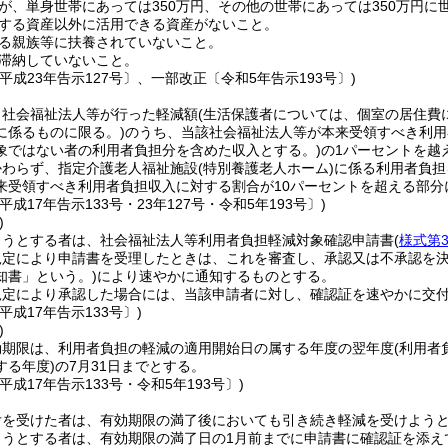
が、単身世帯にあっては350万円、その他の世帯にあっては350万円に
する資産以外に活用できる資産がないこと。
る親族等に扶養されていないこと。
滞納していないこと。
平成23年告示127号〕、一部改正〔令和5年告示193号〕)
、社会福祉法人等が行った軽減額
(生活保護者については、個室の居住費
に係るものに限る。)
のうち、当該社会福祉法人等が本来受領すべき利用
象ではない者の利用者負担分を含めた収入とする。)
の1パーセントを越
かわらず、指定介護老人福祉施設
(特別養護老人ホーム)
に係る利用者負担
来受領すべき利用者負担収入に対する割合が10パーセントを超える部分
平成17年告示133号・23年127号・令和5年193号〕)
)
ようとする者は、社会福祉法人等利用者負担軽減対象確認申請書
(
様式第
規定により申請書を受理したときは、これを審査し、承認又は不承認を
知書」という。)
により速やかに通知するものとする。
規定により承認した場合には、当該申請者に対し、確認証を速やかに交
平成17年告示133号〕)
)
効期限は、利用者負担の軽減の適用開始日の属する年度の翌年度
(利用者
する年度)
の7月31日までとする。
平成17年告示133号・令和5年193号〕)
付を受けた者は、有効期限の満了後においても引き続き軽減を受けよう
ようとする者は、有効期限の満了日の1月前までに申請書に確認証を添え