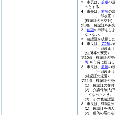
3
市長は、
前項
の
のとする。
4
市長は、
前項
の
(一部改正〔
(確認証の再交付)
第9条
確認証を紛
2
前項
の申請をし
ならない。
3
確認証を破損し
4
市長は、
第2項
の
(一部改正〔
(住所等の変更)
第10条
確認証の交
号
)
を市長に提出し
2
市長は、
前項
の
(一部改正〔
(確認証の返還)
第11条
確認証の交
(1)
確認証の交付
(2)
介護保険法
(
くなったとき。
(3)
その他確認証
2
市長は、確認証
(1)
確認証を他人
(2)
虚偽の届出を