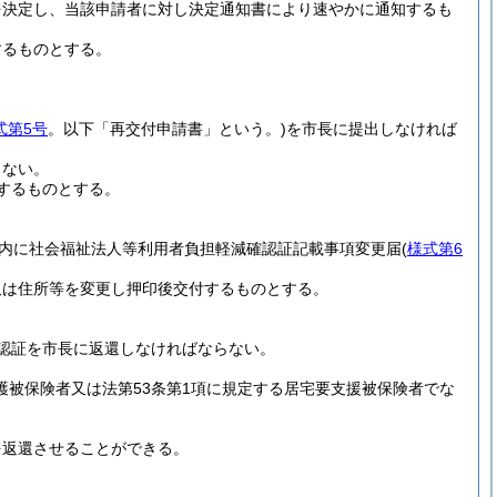
を決定し、当該申請者に対し決定通知書により速やかに通知するも
するものとする。
式第5号
。以下「再交付申請書」という。)
を市長に提出しなければ
らない。
するものとする。
以内に社会福祉法人等利用者負担軽減確認証記載事項変更届
(
様式第6
又は住所等を変更し押印後交付するものとする。
認証を市長に返還しなければならない。
介護被保険者又は法第53条第1項に規定する居宅要支援被保険者でな
を返還させることができる。